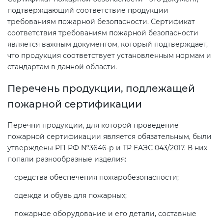
подтверждающий соответствие продукции
требованиям пожарной безопасности. Сертификат
Декларация ТР ТС
Сертификация спортивных
соответствия требованиям пожарной безопасности
товаров
является важным документом, который подтверждает,
Декларирование косметики (ТР
что продукция соответствует установленным нормам и
ТС 009)
стандартам в данной области.
Сертификация электротехники
Перечень продукции, подлежащей
Декларирование оборудования
Сертификация ресурсов
пожарной сертификации
по схеме 5Д (ТР ТС 010)
Перечни продукции, для которой проведение
Остальное
Декларирование пищевой
пожарной сертификации является обязательным, были
продукции (ТР ТС 021)
утверждены РП РФ №3646-р и ТР ЕАЭС 043/2017. В них
БАДы
попали разнообразные изделия:
Декларирование алкогольной
средства обеспечения пожаробезопасности;
продукции (ТР ЕАЭС 047)
одежда и обувь для пожарных;
пожарное оборудование и его детали, составные
Декларирование