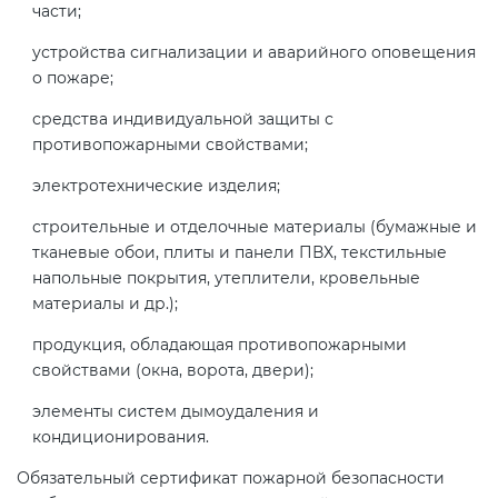
части;
электромагнитной
совместимости (ТР ТС 020)
устройства сигнализации и аварийного оповещения
о пожаре;
Сертификация детских товаров
средства индивидуальной защиты с
(ТР ТС 007)
противопожарными свойствами;
электротехнические изделия;
Сертификация товаров легкой
строительные и отделочные материалы (бумажные и
промышленности (ТР ТС 017)
тканевые обои, плиты и панели ПВХ, текстильные
напольные покрытия, утеплители, кровельные
Сертификация промышленного
материалы и др.);
оборудования (ТР ТС 010)
продукция, обладающая противопожарными
свойствами (окна, ворота, двери);
Сертификация средств
элементы систем дымоудаления и
индивидуальной защиты (ТР ТС
кондиционирования.
019)
Обязательный сертификат пожарной безопасности