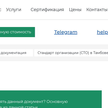
с
Услуги
Сертификация
Цены
Контакты
Telegram
help
чную стоимость
 документация
Стандарт организации (СТО) в Тамбов
рмлять данный документ? Основную
 из данной статьи.