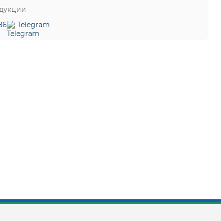
одукции
86
Telegram