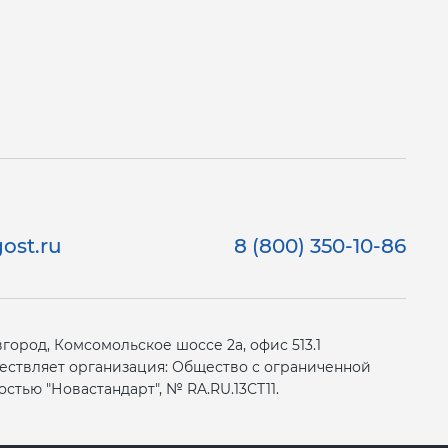
ost.ru
8 (800) 350-10-86
ород, Комсомольское шоссе 2а, офис 513.1
ествляет организация: Общество с ограниченной
стью "Новастандарт", № RA.RU.13СТ11.