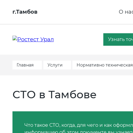
г.Тамбов
О на
Узнать то
Главная
Услуги
Нормативно техническая
СТО в Тамбове
Что такое СТО, когда, для чего и как офо
информацию об этом документе вы узнаете