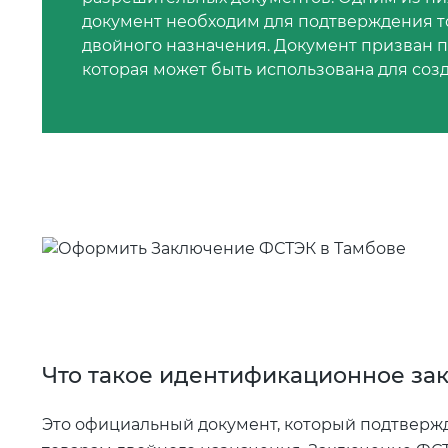
документ необходим для подтверждения то
двойного назначения. Документ призван 
которая может быть использована для соз
Что такое идентификационное за
Это официальный документ, который подтвержд