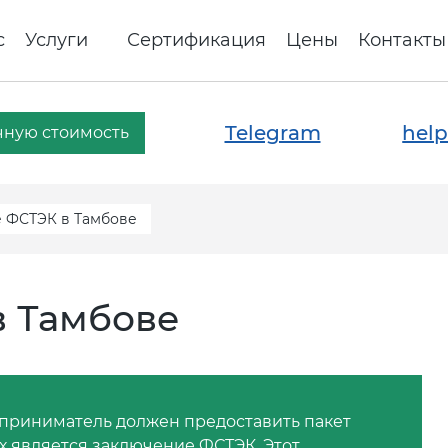
с
Услуги
Сертификация
Цены
Контакты
Telegram
help
чную стоимость
 ФСТЭК в Тамбове
 Тамбове
приниматель должен предоставить пакет
 является заключение ФСТЭК. Этот