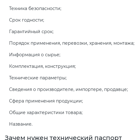
Техника безопасности;
Декларация ТР ТС
Сертификация спортивных
Срок годности;
товаров
Гарантийный срок;
Декларирование косметики (ТР
ТС 009)
Порядок применения, перевозки, хранения, монтажа;
Сертификация электротехники
Информация о сырье;
Декларирование оборудования
Сертификация ресурсов
Комплектация, конструкция;
по схеме 5Д (ТР ТС 010)
Технические параметры;
Остальное
Декларирование пищевой
Сведения о производителе, импортере, продавце;
продукции (ТР ТС 021)
БАДы
Сфера применения продукции;
Декларирование алкогольной
Общие характеристики товара;
продукции (ТР ЕАЭС 047)
Название.
Зачем нужен технический паспорт
Декларирование