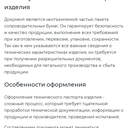
электромагнитной
изделия
совместимости (ТР ТС 020)
Документ является неотъемлемой частью пакета
сопроводительных бумаг. Он гарантирует безопасность
Сертификация детских товаров
и качество продукции, выполнение всех требований
(ТР ТС 007)
при изготовлении, перевозке, упаковке, сохранности.
Так как в нем указываются все важные сведения о
Сертификация товаров легкой
технических характеристиках изделия, он требуется
промышленности (ТР ТС 017)
при получении разрешительных документов,
необходимых для легального производства и сбыта
продукции.
Сертификация промышленного
оборудования (ТР ТС 010)
Особенности оформления
Оформление технического паспорта изделия -
Сертификация средств
сложный процесс, который требует тщательной
индивидуальной защиты (ТР ТС
проработки технической документации, информации о
019)
продукции и производителе, проведения испытаний.
Составлением документа может заниматься