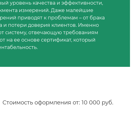
вый уровень качества и эффективности,
джмента измерений. Даже малейшие
рений приводят к проблемам – от брака
а и потери доверия клиентов. Именно
ют систему, отвечающую требованиям
ют на ее основе сертификат, который
нтабельность.
Стоимость оформления от: 10 000 руб.