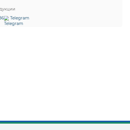
одукции
86
Telegram