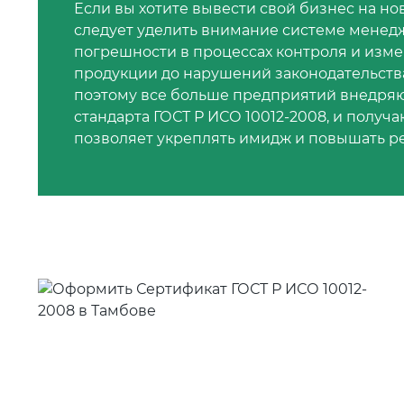
Если вы хотите вывести свой бизнес на но
следует уделить внимание системе мене
погрешности в процессах контроля и изме
продукции до нарушений законодательств
поэтому все больше предприятий внедря
стандарта ГОСТ Р ИСО 10012-2008, и получа
позволяет укреплять имидж и повышать ре