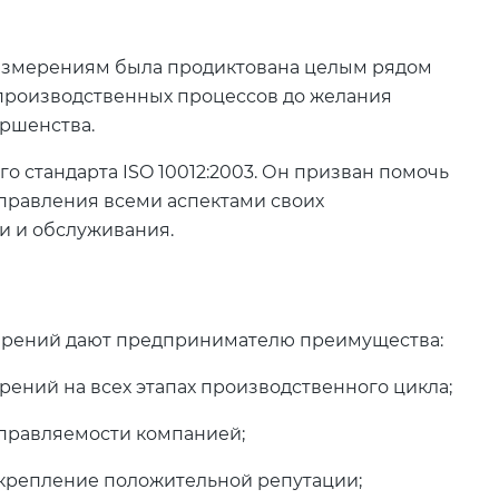
 измерениям была продиктована целым рядом
 производственных процессов до желания
ершенства.
о стандарта ISO 10012:2003. Он призван помочь
правления всеми аспектами своих
и и обслуживания.
ерений дают предпринимателю преимущества:
ений на всех этапах производственного цикла;
управляемости компанией;
крепление положительной репутации;