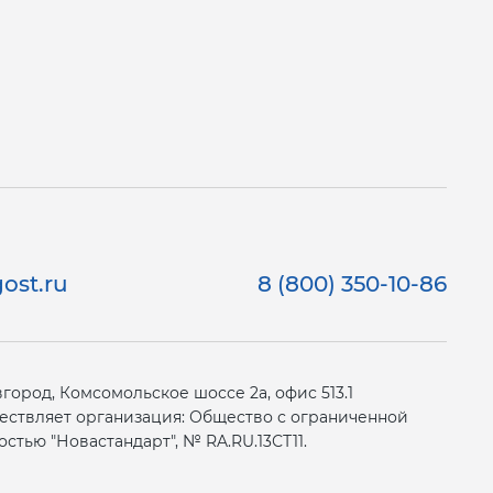
ost.ru
8 (800) 350-10-86
ород, Комсомольское шоссе 2а, офис 513.1
ествляет организация: Общество с ограниченной
стью "Новастандарт", № RA.RU.13СТ11.