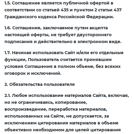
1.5. Соглашение является публичной офертой в
2008
Сертификация бытовой техники
Сертификат ГОСТ Р ИСО/МЭК
Регистрация товарного знака
соответствии со статьей 435 и пунктом 2 статьи 437
О безопасности дорог (ТР ТС
20000-1-2021
(торговой марки) в Роспатенте
Гражданского кодекса Российской Федерации.
014/2011)
Сертификат ГОСТ Р ИСО 20121-
Сертификация легкой
1.6. Соглашение, заключаемое путем акцепта
2014
промышленности
Сертификат ГОСТ Р ИСО 26000-
Регистрация товарного знака
настоящей оферты, не требует двустороннего
О безопасности оборудования
2012
(торговой марки) в Роспатенте
подписания и действительно в электронном виде.
для работы во взрывоопасных
Сертификат ГОСТ Р 56404-2021
Сертификация мебели
средах (ТР ТС 012/2011)
1.7. Начиная использовать Сайт и/или его отдельные
Сертификат ГОСТ Р ИСО/МЭК
Регистрация товарного знака
функции, Пользователь считается принявшим
27001-2021
(торговой марки) в Роспатенте
Сертификат ГОСТ Р 55267-2012
условия Соглашения в полном объеме, без всяких
Сертификация упаковки
ТР ТС 011/2011 «Безопасность
оговорок и исключений.
лифтов»
Сертификат на ИСМ
Заключение ФСТЭК
Декларация ГОСТ Р
2. Обязательства пользователя
Сертификация импортной
продукции
О требованиях к средствам
2.1. Любое использование материалов Сайта, включая,
Декларация связи Минцифры
Добровольная сертификация
обеспечения пожарной
но не ограничиваясь, копирование,
продукции ГОСТ Р
безопасности и пожаротушения
Сертификация для
воспроизведение, переработка материалов,
использованных на Сайте, не допускается, за
маркетплейсов
исключением цитирования материалов в объеме
Добровольный сертификат на
Декларация соответствия ТР ТС
объективно необходимом для целей цитирования
услуги
004/2011
Сертификация детских товаров