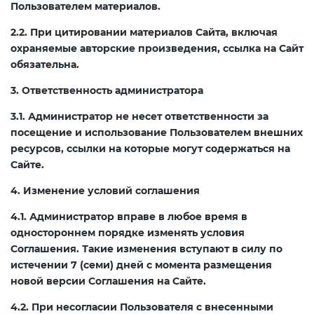
Пользователем материалов.
2.2. При цитировании материалов Сайта, включая
Декларация ТР ТС
Сертификация спортивных
охраняемые авторские произведения, ссылка на Сайт
товаров
обязательна.
Декларирование косметики (ТР
3. Ответственность администратора
ТС 009)
Сертификация электротехники
3.1. Администратор не несет ответственности за
посещение и использование Пользователем внешних
Декларирование оборудования
Сертификация ресурсов
ресурсов, ссылки на которые могут содержаться на
по схеме 5Д (ТР ТС 010)
Сайте.
Остальное
4. Изменение условий соглашения
Декларирование пищевой
продукции (ТР ТС 021)
4.1. Администратор вправе в любое время в
БАДы
одностороннем порядке изменять условия
Соглашения. Такие изменения вступают в силу по
Декларирование алкогольной
истечении 7 (семи) дней с момента размещения
продукции (ТР ЕАЭС 047)
новой версии Соглашения на Сайте.
4.2. При несогласии Пользователя с внесенными
Декларирование