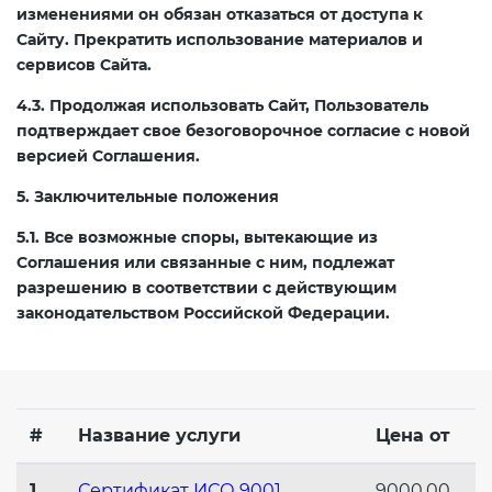
изменениями он обязан отказаться от доступа к
электромагнитной
Сайту. Прекратить использование материалов и
совместимости (ТР ТС 020)
сервисов Сайта.
4.3. Продолжая использовать Сайт, Пользователь
Сертификация детских товаров
подтверждает свое безоговорочное согласие с новой
(ТР ТС 007)
версией Соглашения.
5. Заключительные положения
Сертификация товаров легкой
промышленности (ТР ТС 017)
5.1. Все возможные споры, вытекающие из
Соглашения или связанные с ним, подлежат
разрешению в соответствии с действующим
Сертификация промышленного
законодательством Российской Федерации.
оборудования (ТР ТС 010)
Сертификация средств
индивидуальной защиты (ТР ТС
019)
#
Название услуги
Цена от
1
Сертификат ИСО 9001
9000.00