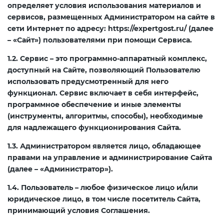
определяет условия использования материалов и
Cвидетельство о
Сертификат ГОСТ Р ИСО 29001-
О безопасности
ГОСТ Р и добровольная
сервисов, размещенных Администратором на сайте в
государственной регистрации
2023
Технический паспорт
сельскохозяйственных и
сертификация
Сертификация транспорта
Сертификат ИСО 14001
Декларация промышленной
Экологический консалтинг
сети Интернет по адресу:
https://expertgost.ru/ (далее
лесохозяйственных тракторов и
безопасности
– «Сайт») пользователями при помощи Сервиса.
прицепов к ним (ТР ТС 031/2012)
Сертификат ГОСТ ISO 13485-2017
Паспорт безопасности
Нормативно техническая
Сертификация ювелирных
Сертификат ГОСТ Р ИСО 31000-
1.2. Сервис – это программно-аппаратный комплекс,
химической продукции MSDS
документация
украшений
2019
Нотификация ФСБ
доступный на Сайте, позволяющий Пользователю
О требованиях к смазочным
Сертификат ГОСТ Р 55235.1-2012
использовать предусмотренный для него
материалам, маслам и
Паспорт качества
функционал. Сервис включает в себя интерфейс,
Сертификат ТР ТС
Сертификация одежды
Сертификат ГОСТ Р 55.0.02-2014
Допуск СРО
специальным жидкостям (ТР ТС
программное обеспечение и иные элементы
Сертификат ГОСТ Р 54869-2011
030/2012)
(инструменты, алгоритмы, способы), необходимые
Этикетка на продукцию
Отказные письма
Сертификация бытовой химии
Сертификат ГОСТ Р ИСО 28000
Лицензия Минпромторга
для надлежащего функционирования Сайта.
Сертификат ГОСТ Р ИСО 30301-
О безопасности колесных
1.3. Администратором является лицо, обладающее
2014
Регистрация технических
транспортных средств (ТР ТС
Экологическая сертификация
Сертификация медицинских
Сертификат ГОСТ Р ИСО 50001-
Регистрация товарного знака
правами на управление и администрирование Сайта
условий
018/2011)
изделий
2023
(торговой марки) в Роспатенте
(далее – «Администратор»).
Сертификат ГОСТ Р ИСО 30300-
1.4. Пользователь – любое физическое лицо и/или
2015
Внесение изменений в
О безопасности аппаратов,
Сертификация компьютерных
Сертификат ГОСТ Р ИСО 22301-
Регистрация товарного знака
юридическое лицо, в том числе посетитель Сайта,
технические условия
работающих на газообразном
комплектующих
2021
(торговой марки) в Роспатенте
принимающий условия Соглашения.
топливе (ТР ТС 016/2011)
Сертификат ГОСТ Р ИСО 10012-