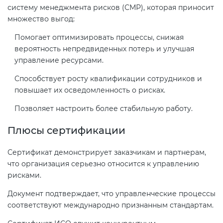
систему менеджмента рисков (СМР), которая приносит
электромагнитной
множество выгод:
совместимости (ТР ТС 020)
Помогает оптимизировать процессы, снижая
вероятность непредвиденных потерь и улучшая
Сертификация детских товаров
управление ресурсами.
(ТР ТС 007)
Способствует росту квалификации сотрудников и
повышает их осведомленность о рисках.
Сертификация товаров легкой
промышленности (ТР ТС 017)
Позволяет настроить более стабильную работу.
Плюсы сертификации
Сертификация промышленного
оборудования (ТР ТС 010)
Сертификат демонстрирует заказчикам и партнерам,
что организация серьезно относится к управлению
Сертификация средств
рисками.
индивидуальной защиты (ТР ТС
Документ подтверждает, что управленческие процессы
019)
соответствуют международно признанным стандартам.