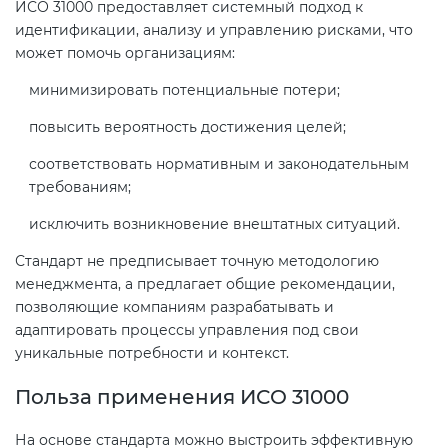
ИСО 31000 предоставляет системный подход к
идентификации, анализу и управлению рисками, что
может помочь организациям:
Декларация ТР ТС
Сертификация спортивных
товаров
минимизировать потенциальные потери;
Декларирование косметики (ТР
повысить вероятность достижения целей;
ТС 009)
Сертификация электротехники
соответствовать нормативным и законодательным
требованиям;
Декларирование оборудования
Сертификация ресурсов
по схеме 5Д (ТР ТС 010)
исключить возникновение внештатных ситуаций.
Остальное
Стандарт не предписывает точную методологию
Декларирование пищевой
менеджмента, а предлагает общие рекомендации,
продукции (ТР ТС 021)
позволяющие компаниям разрабатывать и
БАДы
адаптировать процессы управления под свои
уникальные потребности и контекст.
Декларирование алкогольной
продукции (ТР ЕАЭС 047)
Польза применения ИСО 31000
На основе стандарта можно выстроить эффективную
Декларирование