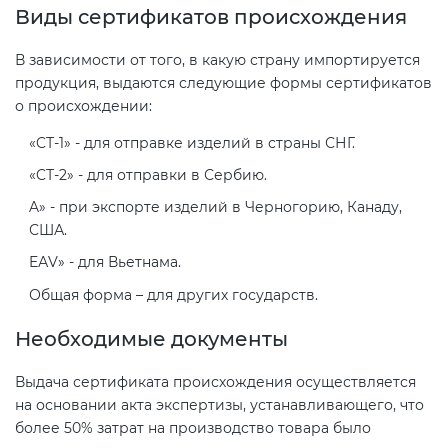
Виды сертификатов происхождения
электромагнитной
совместимости (ТР ТС 020)
В зависимости от того, в какую страну импортируется
продукция, выдаются следующие формы сертификатов
Сертификация детских товаров
о происхождении:
(ТР ТС 007)
«CТ-1» - для отправке изделий в страны СНГ.
«CТ-2» - для отправки в Сербию.
Сертификация товаров легкой
промышленности (ТР ТС 017)
A» - при экспорте изделий в Черногорию, Канаду,
США.
EАV» - для Вьетнама.
Сертификация промышленного
оборудования (ТР ТС 010)
Общая форма – для других государств.
Необходимые документы
Сертификация средств
индивидуальной защиты (ТР ТС
Выдача сертификата происхождения осуществляется
019)
на основании акта экспертизы, устанавливающего, что
более 50% затрат на производство товара было