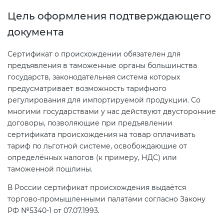
Цель оформления подтверждающего
Декларация ТР ТС
Сертификация спортивных
документа
товаров
Сертификат о происхождении обязателен для
Декларирование косметики (ТР
предъявления в таможенные органы большинства
ТС 009)
Сертификация электротехники
государств, законодательная система которых
предусматривает возможность тарифного
Декларирование оборудования
Сертификация ресурсов
регулирования для импортируемой продукции. Со
по схеме 5Д (ТР ТС 010)
многими государствами у нас действуют двусторонние
договоры, позволяющие при предъявлении
Остальное
сертификата происхождения на товар оплачивать
Декларирование пищевой
тариф по льготной системе, освобождающие от
продукции (ТР ТС 021)
определённых налогов (к примеру, НДС) или
БАДы
таможенной пошлины.
Декларирование алкогольной
В России сертификат происхождения выдаётся
продукции (ТР ЕАЭС 047)
торгово-промышленными палатами согласно Закону
РФ №5340-1 от 07.07.1993.
Декларирование