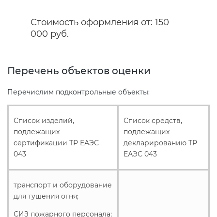
Стоимость оформления от: 150
Сертификация спортивных
000 руб.
товаров
Сертификация электротехники
Перечень объектов оценки
Перечислим подконтрольные объекты:
Сертификация ресурсов
Список изделий,
Список средств,
Остальное
подлежащих
подлежащих
сертификации ТР ЕАЭС
декларированию ТР
БАДы
043
ЕАЭС 043
транспорт и оборудование
для тушения огня;
СИЗ пожарного персонала;