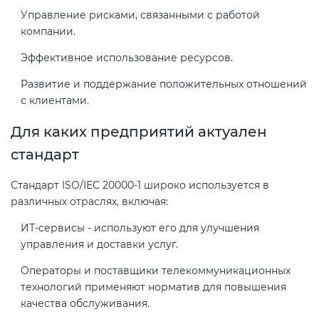
Управление рисками, связанными с работой
компании.
Декларация ТР ТС
Сертификация спортивных
Эффективное использование ресурсов.
товаров
Декларирование косметики (ТР
Развитие и поддержание положительных отношений
ТС 009)
Сертификация электротехники
с клиентами.
Для каких предприятий актуален
Декларирование оборудования
Сертификация ресурсов
стандарт
по схеме 5Д (ТР ТС 010)
Остальное
Стандарт ISO/IEC 20000-1 широко используется в
Декларирование пищевой
различных отраслях, включая:
продукции (ТР ТС 021)
БАДы
ИТ-сервисы - используют его для улучшения
управления и доставки услуг.
Декларирование алкогольной
Операторы и поставщики телекоммуникационных
продукции (ТР ЕАЭС 047)
технологий применяют норматив для повышения
качества обслуживания.
Декларирование