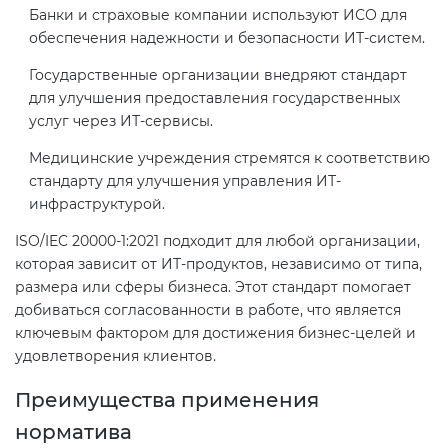
Банки и страховые компании используют ИСО для
электромагнитной
обеспечения надежности и безопасности ИТ-систем.
совместимости (ТР ТС 020)
Государственные организации внедряют стандарт
для улучшения предоставления государственных
Сертификация детских товаров
услуг через ИТ-сервисы.
(ТР ТС 007)
Медицинские учреждения стремятся к соответствию
стандарту для улучшения управления ИТ-
Сертификация товаров легкой
инфраструктурой.
промышленности (ТР ТС 017)
ISO/IEC 20000-1:2021 подходит для любой организации,
которая зависит от ИТ-продуктов, независимо от типа,
Сертификация промышленного
размера или сферы бизнеса. Этот стандарт помогает
оборудования (ТР ТС 010)
добиваться согласованности в работе, что является
ключевым фактором для достижения бизнес-целей и
Сертификация средств
удовлетворения клиентов.
индивидуальной защиты (ТР ТС
019)
Преимущества применения
норматива