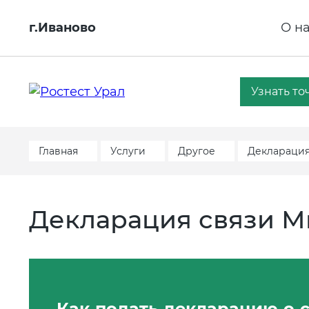
г.Иваново
О н
Узнать то
Главная
Услуги
Другое
Декларация
Декларация связи 
Как подать декларацию о с