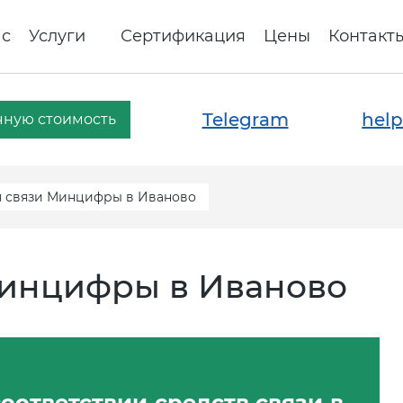
ас
Услуги
Сертификация
Цены
Контакт
Telegram
help
чную стоимость
 связи Минцифры в Иваново
Минцифры в Иваново
оответствии средств связи в