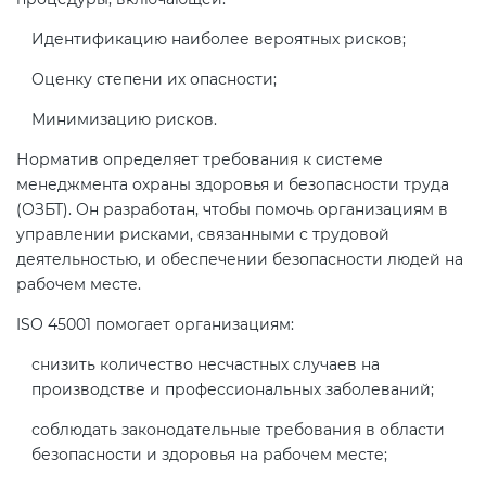
электромагнитной
Идентификацию наиболее вероятных рисков;
совместимости (ТР ТС 020)
Оценку степени их опасности;
Сертификация детских товаров
Минимизацию рисков.
(ТР ТС 007)
Норматив определяет требования к системе
менеджмента охраны здоровья и безопасности труда
Сертификация товаров легкой
(ОЗБТ). Он разработан, чтобы помочь организациям в
промышленности (ТР ТС 017)
управлении рисками, связанными с трудовой
деятельностью, и обеспечении безопасности людей на
рабочем месте.
Сертификация промышленного
оборудования (ТР ТС 010)
ISO 45001 помогает организациям:
снизить количество несчастных случаев на
Сертификация средств
производстве и профессиональных заболеваний;
индивидуальной защиты (ТР ТС
019)
соблюдать законодательные требования в области
безопасности и здоровья на рабочем месте;