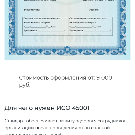
Декларация ТР ТС
Сертификация спортивных
товаров
Декларирование косметики (ТР
ТС 009)
Сертификация электротехники
Декларирование оборудования
Сертификация ресурсов
по схеме 5Д (ТР ТС 010)
Стоимость оформления от: 9 000
Остальное
Декларирование пищевой
руб.
продукции (ТР ТС 021)
БАДы
Для чего нужен ИСО 45001
Декларирование алкогольной
продукции (ТР ЕАЭС 047)
Стандарт обеспечивает защиту здоровья сотрудников
организации после проведения многоэтапной
Декларирование
процедуры, включающей: