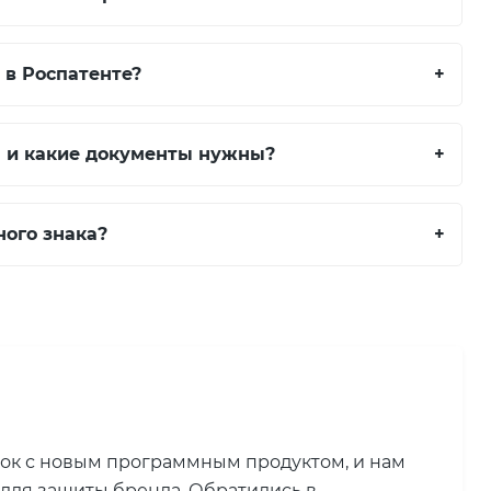
 в Роспатенте?
+
а и какие документы нужны?
+
ного знака?
+
нок с новым программным продуктом, и нам
 для защиты бренда. Обратились в