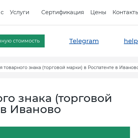
ас
Услуги
Сертификация
Цены
Контакт
Telegram
help
чную стоимость
 товарного знака (торговой марки) в Роспатенте в Иванов
го знака (торговой
 в Иваново