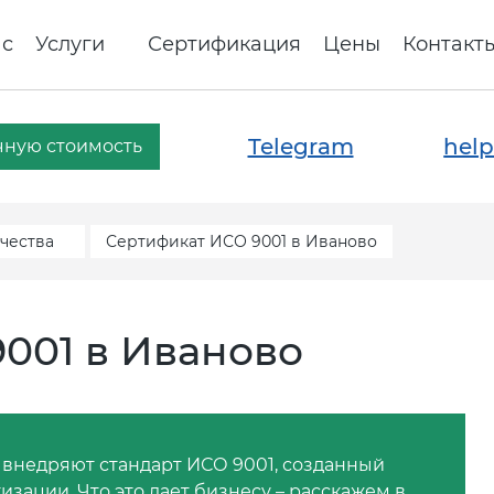
ас
Услуги
Сертификация
Цены
Контакт
Telegram
help
чную стоимость
чества
Сертификат ИСО 9001 в Иваново
001 в Иваново
 внедряют стандарт ИСО 9001, созданный
зации. Что это дает бизнесу – расскажем в