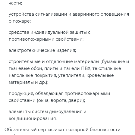
части;
электромагнитной
совместимости (ТР ТС 020)
устройства сигнализации и аварийного оповещения
о пожаре;
Сертификация детских товаров
средства индивидуальной защиты с
(ТР ТС 007)
противопожарными свойствами;
электротехнические изделия;
Сертификация товаров легкой
строительные и отделочные материалы (бумажные и
промышленности (ТР ТС 017)
тканевые обои, плиты и панели ПВХ, текстильные
напольные покрытия, утеплители, кровельные
Сертификация промышленного
материалы и др.);
оборудования (ТР ТС 010)
продукция, обладающая противопожарными
свойствами (окна, ворота, двери);
Сертификация средств
элементы систем дымоудаления и
индивидуальной защиты (ТР ТС
кондиционирования.
019)
Обязательный сертификат пожарной безопасности