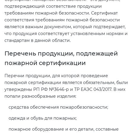
подтверждающий соответствие продукции
требованиям пожарной безопасности. Сертификат
Декларация ТР ТС
Сертификация спортивных
соответствия требованиям пожарной безопасности
товаров
является важным документом, который подтверждает,
Декларирование косметики (ТР
что продукция соответствует установленным нормам и
ТС 009)
стандартам в данной области.
Сертификация электротехники
Перечень продукции, подлежащей
Декларирование оборудования
Сертификация ресурсов
пожарной сертификации
по схеме 5Д (ТР ТС 010)
Перечни продукции, для которой проведение
Остальное
Декларирование пищевой
пожарной сертификации является обязательным, были
продукции (ТР ТС 021)
утверждены РП РФ №3646-р и ТР ЕАЭС 043/2017. В них
БАДы
попали разнообразные изделия:
Декларирование алкогольной
средства обеспечения пожаробезопасности;
продукции (ТР ЕАЭС 047)
одежда и обувь для пожарных;
пожарное оборудование и его детали, составные
Декларирование