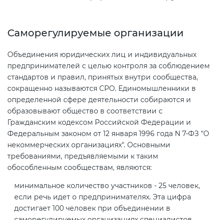
Декларация ТР ТС
Сертификация спортивных
Саморегулируемые организации
товаров
Объединения юридических лиц и индивидуальных
Декларирование косметики (ТР
предпринимателей с целью контроля за соблюдением
ТС 009)
Сертификация электротехники
стандартов и правил, принятых внутри сообщества,
сокращенно называются СРО. Единомышленники в
Декларирование оборудования
Сертификация ресурсов
определенной сфере деятельности собираются и
по схеме 5Д (ТР ТС 010)
образовывают общество в соответствии с
Гражданским кодексом Российской Федерации и
Остальное
Федеральным законом от 12 января 1996 года N 7-ФЗ "О
Декларирование пищевой
некоммерческих организациях". Основными
продукции (ТР ТС 021)
БАДы
требованиями, предъявляемыми к таким
обособленным сообществам, являются:
Декларирование алкогольной
минимальное количество участников - 25 человек,
продукции (ТР ЕАЭС 047)
если речь идет о предпринимателях. Эта цифра
достигает 100 человек при объединении в
Декларирование
саморегулируемых организациях специалистов