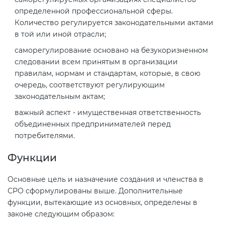
электромагнитной
определенной профессиональной сферы.
совместимости (ТР ТС 020)
Количество регулируется законодательными актами
в той или иной отрасли;
Сертификация детских товаров
саморегулирование основано на безукоризненном
следовании всем принятым в организации
(ТР ТС 007)
правилам, нормам и стандартам, которые, в свою
очередь, соответствуют регулирующим
Сертификация товаров легкой
законодательным актам;
промышленности (ТР ТС 017)
важный аспект - имущественная ответственность
объединенных предпринимателей перед
Сертификация промышленного
потребителями.
оборудования (ТР ТС 010)
Функции
Сертификация средств
Основные цель и назначение создания и членства в
индивидуальной защиты (ТР ТС
СРО сформулированы выше. Дополнительные
019)
функции, вытекающие из основных, определены в
законе следующим образом: