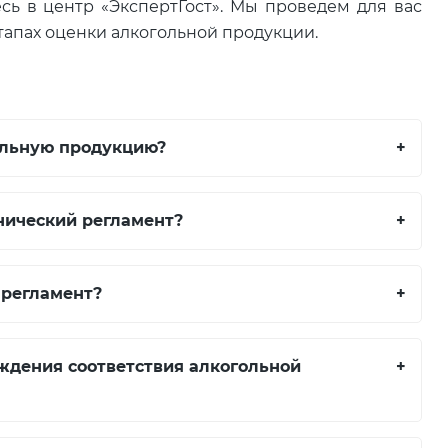
ь в центр «ЭкспертГост». Мы проведем для вас
тапах оценки алкогольной продукции.
гольную продукцию?
+
нический регламент?
+
 регламент?
+
ждения соответствия алкогольной
+