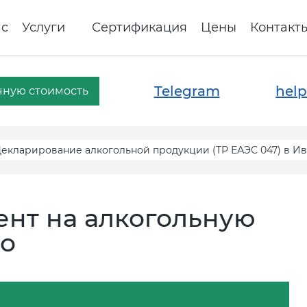
ас
Услуги
Сертификация
Цены
Контакт
Telegram
help
чную стоимость
екларирование алкогольной продукции (ТР ЕАЭС 047) в И
ент на алкогольную
во