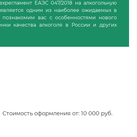
Техрегламент ЕАЭС 047/2018 на алкогольную
 является одним из наиболее ожидаемых в
 познакомим вас с особенностями нового
нки качества алкоголя в России и других
Стоимость оформления от: 10 000 руб.