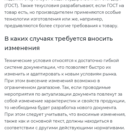
(ГОСТ). Также техусловия разрабатывают, если ГОСТ на
товар есть, но производителем применяются особые
Декларация ТР ТС
Сертификация спортивных
технологии изготовления или же, например,
товаров
предъявляются более строгие требования к товару.
Декларирование косметики (ТР
В каких случаях требуется вносить
ТС 009)
Сертификация электротехники
изменения
Декларирование оборудования
Сертификация ресурсов
Технические условия относятся к достаточно гибкой
по схеме 5Д (ТР ТС 010)
системе документации, что позволяет быстро их
изменить и адаптировать к новым условиям рынка.
Остальное
При этом внесение изменений возможно в
Декларирование пищевой
ограниченном диапазоне. Так, если проводимые
продукции (ТР ТС 021)
БАДы
мероприятия по актуализации документа повлекут за
собой изменение характеристик и свойств продукции,
Декларирование алкогольной
то необходима будет разработка нового документа.
продукции (ТР ЕАЭС 047)
При этом следует учитывать, что вносимые изменения,
также как и основной текст, должны находиться в
соответствии с другими действующими нормативами.
Декларирование