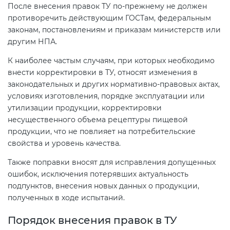
После внесения правок ТУ по-прежнему не должен
электромагнитной
противоречить действующим ГОСТам, федеральным
совместимости (ТР ТС 020)
законам, постановлениям и приказам министерств или
другим НПА.
Сертификация детских товаров
К наиболее частым случаям, при которых необходимо
(ТР ТС 007)
внести корректировки в ТУ, относят изменения в
законодательных и других нормативно-правовых актах,
Сертификация товаров легкой
условиях изготовления, порядке эксплуатации или
промышленности (ТР ТС 017)
утилизации продукции, корректировки
несущественного объема рецептуры пищевой
продукции, что не повлияет на потребительские
Сертификация промышленного
свойства и уровень качества.
оборудования (ТР ТС 010)
Также поправки вносят для исправления допущенных
ошибок, исключения потерявших актуальность
Сертификация средств
подпунктов, внесения новых данных о продукции,
индивидуальной защиты (ТР ТС
полученных в ходе испытаний.
019)
Порядок внесения правок в ТУ