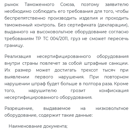
рынок Таможенного Союза, поэтому заявителю
необходимо соблюдать его требования для того, чтобы
Сертификация спортивных
беспрепятственно производить изделия и проходить
товаров
таможенный контроль. Без сертификата (декларации),
выданного на высоковольтное оборудование согласно
требованиям ТР ТС 004/2011, груз не сможет пересечь
Сертификация электротехники
границу.
Реализация несертифицированного оборудования
Сертификация ресурсов
внутри страны повлечет за собой штрафные санкции.
Их размер может достигать трехсот тысяч при
Остальное
выявлении первого нарушения. При повторном
нарушении штраф будет больше в полтора раза. Кроме
того, нарушителю грозит конфискация
БАДы
несертифицированного оборудования.
Разрешение, выдаваемое на низковольтное
оборудование, содержит такие данные:
Наименование документа;