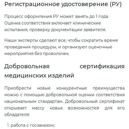
Регистрационное удостоверение (РУ)
электромагнитной
совместимости (ТР ТС 020)
Процесс оформления РУ может занять до 1 года.
Оценка соответствия включает клинические
Сертификация детских товаров
испытания, проверку документации заявителя.
(ТР ТС 007)
Наши эксперты сделают все, чтобы сократить время
проведения процедуры, и организуют оценочные
Сертификация товаров легкой
мероприятия без проволочек.
промышленности (ТР ТС 017)
Добровольная сертификация
медицинских изделий
Сертификация промышленного
оборудования (ТР ТС 010)
Приобрести новые конкурентные преимущества
можно с помощью добровольной оценки соответствия
Сертификация средств
национальным стандартам. Добровольный сертификат
индивидуальной защиты (ТР ТС
открывает массу новых возможностей для его
019)
обладателя:
работа с госзаказом;