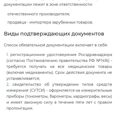
документации лежит в зоне ответственности:
Декларация ТР ТС
отечественного производителя;
продавца - импортера зарубежных товаров.
Декларирование косметики (ТР
Виды подтверждающих документов
ТС 009)
Список обязательной документации включает в себя:
Декларирование оборудования
регистрационное удостоверение Росздравнадзора
по схеме 5Д (ТР ТС 010)
(согласно Постановлению правительства РФ №1416) -
требуется получать на все медицинские товары
Декларирование пищевой
(включая медикаменты). Срок действия документа не
продукции (ТР ТС 021)
устанавливается;
свидетельство об утверждении типов средств
измерений (СУТСИ) - оформляется на измерительные
Декларирование алкогольной
приборы (тонометры, барометры, кардиографы, весы)
продукции (ТР ЕАЭС 047)
и имеет законную силу в течение пяти лет с правом
пролонгации.
Декларирование