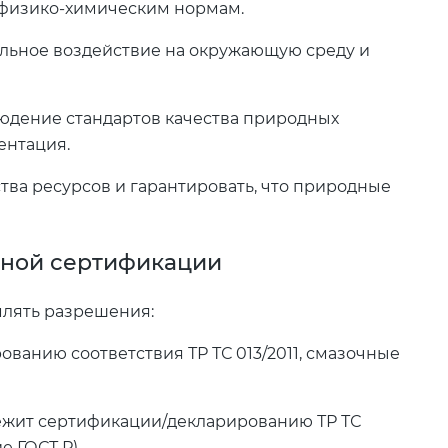
 физико-химическим нормам.
льное воздействие на окружающую среду и
юдение стандартов качества природных
ентация.
тва ресурсов и гарантировать, что природные
ьной сертификации
млять разрешения:
ванию соответствия ТР ТС 013/2011, смазочные
ежит сертификации/декларированию ТР ТС
е ГОСТ Р).