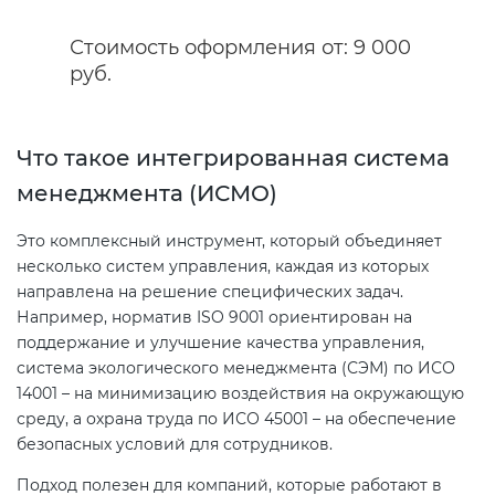
электромагнитной
Стоимость оформления от: 9 000
совместимости (ТР ТС 020)
руб.
Сертификация детских товаров
(ТР ТС 007)
Что такое интегрированная система
менеджмента (ИСМО)
Сертификация товаров легкой
промышленности (ТР ТС 017)
Это комплексный инструмент, который объединяет
несколько систем управления, каждая из которых
направлена на решение специфических задач.
Сертификация промышленного
Например, норматив ISO 9001 ориентирован на
оборудования (ТР ТС 010)
поддержание и улучшение качества управления,
система экологического менеджмента (СЭМ) по ИСО
Сертификация средств
14001 – на минимизацию воздействия на окружающую
индивидуальной защиты (ТР ТС
среду, а охрана труда по ИСО 45001 – на обеспечение
019)
безопасных условий для сотрудников.
Подход полезен для компаний, которые работают в