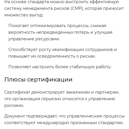
На основе стандарта можно выстроить эффективную
электромагнитной
систему менеджмента рисков (СМР), которая приносит
совместимости (ТР ТС 020)
множество выгод:
Помогает оптимизировать процессы, снижая
Сертификация детских товаров
вероятность непредвиденных потерь и улучшая
(ТР ТС 007)
управление ресурсами.
Способствует росту квалификации сотрудников и
Сертификация товаров легкой
повышает их осведомленность о рисках.
промышленности (ТР ТС 017)
Позволяет настроить более стабильную работу.
Сертификация промышленного
Плюсы сертификации
оборудования (ТР ТС 010)
Сертификат демонстрирует заказчикам и партнерам,
что организация серьезно относится к управлению
Сертификация средств
рисками.
индивидуальной защиты (ТР ТС
019)
Документ подтверждает, что управленческие процессы
соответствуют международно признанным стандартам.