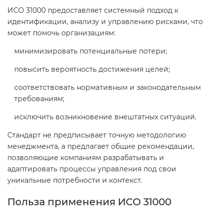
ИСО 31000 предоставляет системный подход к
идентификации, анализу и управлению рисками, что
Декларация ТР ТС
Сертификация спортивных
может помочь организациям:
товаров
минимизировать потенциальные потери;
Декларирование косметики (ТР
ТС 009)
Сертификация электротехники
повысить вероятность достижения целей;
соответствовать нормативным и законодательным
Декларирование оборудования
Сертификация ресурсов
требованиям;
по схеме 5Д (ТР ТС 010)
исключить возникновение внештатных ситуаций.
Остальное
Стандарт не предписывает точную методологию
Декларирование пищевой
менеджмента, а предлагает общие рекомендации,
продукции (ТР ТС 021)
БАДы
позволяющие компаниям разрабатывать и
адаптировать процессы управления под свои
Декларирование алкогольной
уникальные потребности и контекст.
продукции (ТР ЕАЭС 047)
Польза применения ИСО 31000
Декларирование