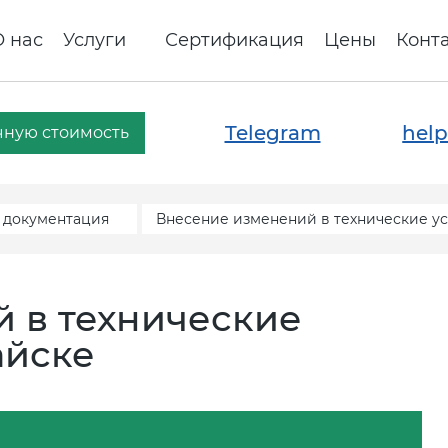
О нас
Услуги
Сертификация
Цены
Конт
Telegram
help
чную стоимость
 документация
Внесение изменений в технические ус
 в технические
айске