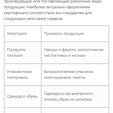
производящие или поставляющие различные виды
электромагнитной
продукции. Наиболее актуально оформление
совместимости (ТР ТС 020)
сертификата соответствия эко стандартам для
следующих категорий товаров:
Сертификация детских товаров
(ТР ТС 007)
Категория
Примеры продукции
Сертификация товаров легкой
Продукты
Овощи и фрукты, экологически
промышленности (ТР ТС 017)
питания
чистое мясо и молоко
Сертификация промышленного
Упаковочные
Биоразлагаемая упаковка,
оборудования (ТР ТС 010)
материалы
многоразовые пакеты
Сертификация средств
индивидуальной защиты (ТР ТС
Одежда из органического
Одежда и обувь
хлопка, обувь из экокожи
019)