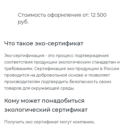
Стоимость оформления от: 12 500
Декларация ТР ТС
Сертификация спортивных
руб.
товаров
Декларирование косметики (ТР
ТС 009)
Сертификация электротехники
Что такое эко-сертификат
Декларирование оборудования
Эко-сертификация - это процесс подтверждения
Сертификация ресурсов
по схеме 5Д (ТР ТС 010)
соответствия продукции экологическим стандартам и
требованиям. Сертификация эко-продукции в России
Остальное
проводится на добровольной основе и позволяет
Декларирование пищевой
производителям подтвердить безопасность своих
продукции (ТР ТС 021)
товаров для окружающей среды.
БАДы
Кому может понадобиться
Декларирование алкогольной
продукции (ТР ЕАЭС 047)
экологический сертификат
Получить эко сертификат могут компании,
Декларирование