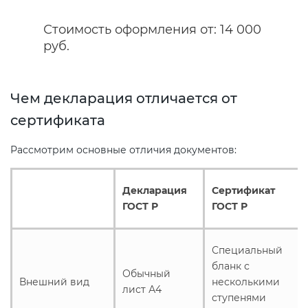
Стоимость оформления от: 14 000
Декларация ТР ТС
Сертификация спортивных
руб.
товаров
Декларирование косметики (ТР
ТС 009)
Сертификация электротехники
Чем декларация отличается от
сертификата
Декларирование оборудования
Сертификация ресурсов
Рассмотрим основные отличия документов:
по схеме 5Д (ТР ТС 010)
Остальное
Декларирование пищевой
Декларация
Сертификат
ГОСТ Р
ГОСТ Р
продукции (ТР ТС 021)
БАДы
Декларирование алкогольной
Специальный
продукции (ТР ЕАЭС 047)
бланк с
Обычный
Внешний вид
несколькими
лист А4
ступенями
Декларирование