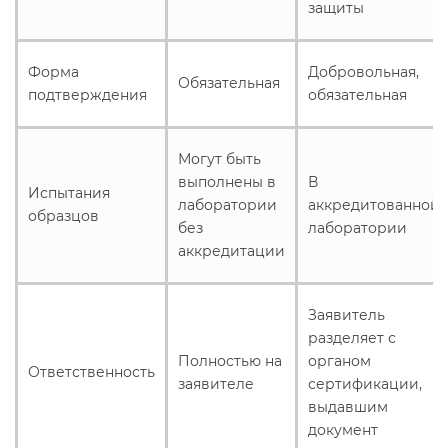
защиты
электромагнитной
совместимости (ТР ТС 020)
Форма
Добровольная,
Обязательная
подтверждения
обязательная
Сертификация детских товаров
(ТР ТС 007)
Могут быть
Сертификация товаров легкой
выполнены в
В
Испытания
лаборатории
аккредитованной
промышленности (ТР ТС 017)
образцов
без
лаборатории
аккредитации
Сертификация промышленного
оборудования (ТР ТС 010)
Заявитель
разделяет с
Сертификация средств
Полностью на
органом
индивидуальной защиты (ТР ТС
Ответственность
заявителе
сертификации,
019)
выдавшим
документ