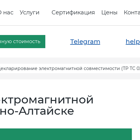
О нас
Услуги
Сертификация
Цены
Конт
Telegram
help
чную стоимость
екларирование электромагнитной совместимости (ТР ТС 02
ектромагнитной
рно-Алтайске