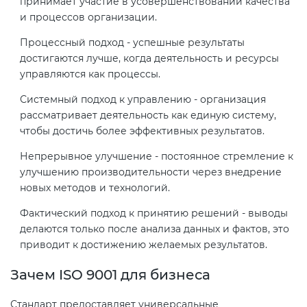
принимает участие в усовершенствовании качества
электромагнитной
и процессов организации.
совместимости (ТР ТС 020)
Процессный подход - успешные результаты
достигаются лучше, когда деятельность и ресурсы
Сертификация детских товаров
управляются как процессы.
(ТР ТС 007)
Системный подход к управлению - организация
рассматривает деятельность как единую систему,
Сертификация товаров легкой
чтобы достичь более эффективных результатов.
промышленности (ТР ТС 017)
Непрерывное улучшение - постоянное стремление к
улучшению производительности через внедрение
Сертификация промышленного
новых методов и технологий.
оборудования (ТР ТС 010)
Фактический подход к принятию решений - выводы
делаются только после анализа данных и фактов, это
Сертификация средств
приводит к достижению желаемых результатов.
индивидуальной защиты (ТР ТС
019)
Зачем ISO 9001 для бизнеса
Стандарт предоставляет универсальные