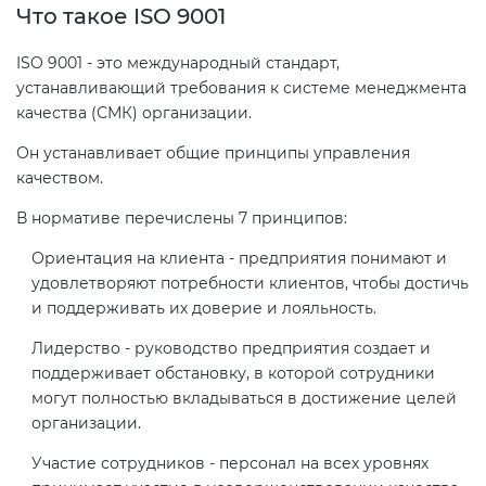
Что такое ISO 9001
Декларация ТР ТС
Сертификация спортивных
ISO 9001 - это международный стандарт,
устанавливающий требования к системе менеджмента
товаров
качества (СМК) организации.
Декларирование косметики (ТР
ТС 009)
Сертификация электротехники
Он устанавливает общие принципы управления
качеством.
Декларирование оборудования
Сертификация ресурсов
В нормативе перечислены 7 принципов:
по схеме 5Д (ТР ТС 010)
Ориентация на клиента - предприятия понимают и
Остальное
удовлетворяют потребности клиентов, чтобы достичь
Декларирование пищевой
и поддерживать их доверие и лояльность.
продукции (ТР ТС 021)
БАДы
Лидерство - руководство предприятия создает и
поддерживает обстановку, в которой сотрудники
Декларирование алкогольной
могут полностью вкладываться в достижение целей
продукции (ТР ЕАЭС 047)
организации.
Участие сотрудников - персонал на всех уровнях
Декларирование