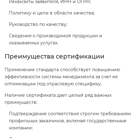
Реквизиты заявителя, ИНН и ОГРН;
электромагнитной
совместимости (ТР ТС 020)
Политику и цели в области качества;
Руководство по качеству;
Сертификация детских товаров
Сведения о производимой продукции и
(ТР ТС 007)
оказываемых услугах.
Преимущества сертификации
Сертификация товаров легкой
промышленности (ТР ТС 017)
Применение стандарта способствует повышению
эффективности системы менеджмента за счет ее
Сертификация промышленного
оптимизации под отраслевую специфику.
оборудования (ТР ТС 010)
Наличие сертификата дает целый ряд важных
преимуществ:
Сертификация средств
Подтверждение соответствия строгим требованиям
индивидуальной защиты (ТР ТС
профильных заказчиков, включая государственные
019)
компании;