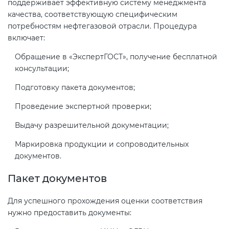
поддерживает эффективную систему менеджмента
качества, соответствующую специфическим
потребностям нефтегазовой отрасли. Процедура
Декларация ТР ТС
Сертификация спортивных
включает:
товаров
Обращение в «ЭкспертГОСТ», получение бесплатной
Декларирование косметики (ТР
консультации;
ТС 009)
Сертификация электротехники
Подготовку пакета документов;
Декларирование оборудования
Сертификация ресурсов
Проведение экспертной проверки;
по схеме 5Д (ТР ТС 010)
Выдачу разрешительной документации;
Остальное
Декларирование пищевой
Маркировка продукции и сопроводительных
продукции (ТР ТС 021)
документов.
БАДы
Пакет документов
Декларирование алкогольной
продукции (ТР ЕАЭС 047)
Для успешного прохождения оценки соответствия
нужно предоставить документы:
Декларирование