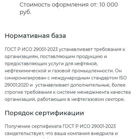
Стоимость оформления от: 10 000
Сертификация бытовой техники
Сертификат ГОСТ Р ИСО/МЭК
Регистрация товарного знака
руб.
О безопасности дорог (ТР ТС
20000-1-2021
(торговой марки) в Роспатенте
014/2011)
Сертификация легкой
промышленности
Сертификат ГОСТ Р ИСО 26000-
Регистрация товарного знака
Нормативная база
О безопасности оборудования
2012
(торговой марки) в Роспатенте
для работы во взрывоопасных
ГОСТ Р ИСО 29001-2023 устанавливает требования к
Сертификация мебели
средах (ТР ТС 012/2011)
организациям, поставляющим продукцию и
Сертификат ГОСТ Р ИСО/МЭК
Регистрация товарного знака
предоставляющих услуги для нефтяной,
27001-2021
(торговой марки) в Роспатенте
Сертификация упаковки
нефтехимической и газовой промышленности. Он
ТР ТС 011/2011 «Безопасность
синхронизирован с международным стандартом ISO
лифтов»
Сертификат на ИСМ
Заключение ФСТЭК
29001:2020 и устанавливает дополнительные, более
Сертификация импортной
строгие требования к системе менеджмента качества
продукции
О требованиях к средствам
организаций, работающих в нефтегазовом секторе.
Декларация связи Минцифры
обеспечения пожарной
безопасности и пожаротушения
Порядок сертификации
Сертификация для
маркетплейсов
Получение сертификата ГОСТ Р ИСО 29001-2023
Декларация соответствия ТР ТС
свидетельствует, что ваша компания внедрила и
004/2011
Сертификация детских товаров