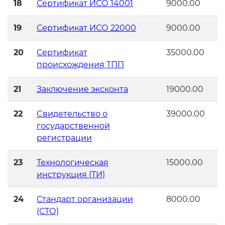
18
Сертификат ИСО 14001
9000.00
Декларация ТР ТС
19
Сертификат ИСО 22000
9000.00
Сертификация спортивных
товаров
20
Сертификат
35000.00
Декларирование косметики (ТР
происхождения ТПП
ТС 009)
Сертификация электротехники
21
Заключение эксконта
19000.00
Декларирование оборудования
Сертификация ресурсов
по схеме 5Д (ТР ТС 010)
22
Cвидетельство о
39000.00
государственной
Остальное
регистрации
Декларирование пищевой
продукции (ТР ТС 021)
БАДы
23
Технологическая
15000.00
инструкция (ТИ)
Декларирование алкогольной
продукции (ТР ЕАЭС 047)
24
Стандарт организации
8000.00
(СТО)
Декларирование