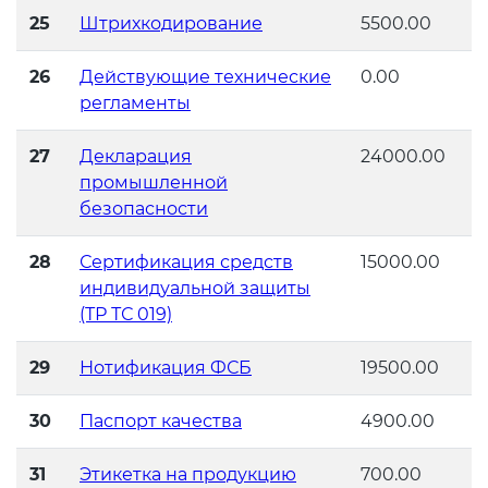
электромагнитной
25
Штрихкодирование
5500.00
совместимости (ТР ТС 020)
26
Действующие технические
0.00
регламенты
Сертификация детских товаров
(ТР ТС 007)
27
Декларация
24000.00
промышленной
Сертификация товаров легкой
безопасности
промышленности (ТР ТС 017)
28
Сертификация средств
15000.00
Сертификация промышленного
индивидуальной защиты
оборудования (ТР ТС 010)
(ТР ТС 019)
29
Нотификация ФСБ
19500.00
Сертификация средств
индивидуальной защиты (ТР ТС
30
Паспорт качества
4900.00
019)
31
Этикетка на продукцию
700.00