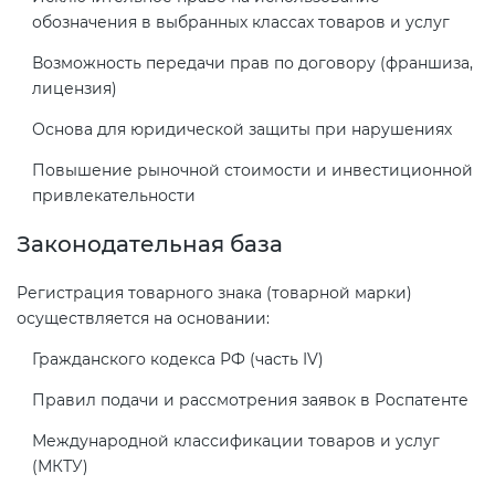
обозначения в выбранных классах товаров и услуг
Декларация ТР ТС
Сертификация спортивных
Возможность передачи прав по договору (франшиза,
лицензия)
товаров
Декларирование косметики (ТР
Основа для юридической защиты при нарушениях
ТС 009)
Сертификация электротехники
Повышение рыночной стоимости и инвестиционной
привлекательности
Декларирование оборудования
Сертификация ресурсов
по схеме 5Д (ТР ТС 010)
Законодательная база
Остальное
Регистрация товарного знака (товарной марки)
Декларирование пищевой
осуществляется на основании:
продукции (ТР ТС 021)
БАДы
Гражданского кодекса РФ (часть IV)
Декларирование алкогольной
Правил подачи и рассмотрения заявок в Роспатенте
продукции (ТР ЕАЭС 047)
Международной классификации товаров и услуг
(МКТУ)
Декларирование