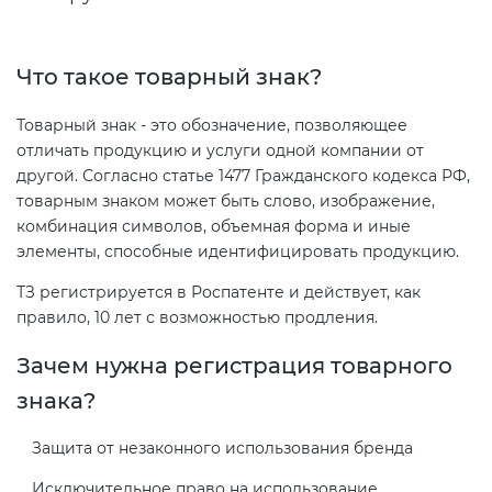
2008
Сертификация бытовой техники
Сертификат ГОСТ Р ИСО/МЭК
О безопасности дорог (ТР ТС
20000-1-2021
014/2011)
Что такое товарный знак?
Сертификат ГОСТ Р ИСО 20121-
Сертификация легкой
2014
промышленности
Сертификат ГОСТ Р ИСО 26000-
Товарный знак - это обозначение, позволяющее
О безопасности оборудования
2012
отличать продукцию и услуги одной компании от
для работы во взрывоопасных
Сертификат ГОСТ Р 56404-2021
другой. Согласно статье 1477 Гражданского кодекса РФ,
Сертификация мебели
средах (ТР ТС 012/2011)
товарным знаком может быть слово, изображение,
Сертификат ГОСТ Р ИСО/МЭК
комбинация символов, объемная форма и иные
27001-2021
Сертификат ГОСТ Р 55267-2012
Сертификация упаковки
элементы, способные идентифицировать продукцию.
ТР ТС 011/2011 «Безопасность
лифтов»
ТЗ регистрируется в Роспатенте и действует, как
Сертификат на ИСМ
Декларация ГОСТ Р
Сертификация импортной
правило, 10 лет с возможностью продления.
продукции
О требованиях к средствам
Добровольная сертификация
Зачем нужна регистрация товарного
обеспечения пожарной
продукции ГОСТ Р
безопасности и пожаротушения
знака?
Сертификация для
маркетплейсов
Защита от незаконного использования бренда
Добровольный сертификат на
Декларация соответствия ТР ТС
услуги
004/2011
Исключительное право на использование
Сертификация детских товаров