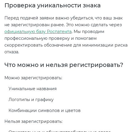
Проверка уникальности знака
электромагнитной
совместимости (ТР ТС 020)
Перед подачей заявки важно убедиться, что ваш знак
не зарегистрирован ранее. Это можно сделать через
Сертификация детских товаров
официальную базу Роспатента
. Мы проводим
(ТР ТС 007)
профессиональную проверку и помогаем
скорректировать обозначение для минимизации риска
отказа.
Сертификация товаров легкой
промышленности (ТР ТС 017)
Что можно и нельзя регистрировать?
Можно зарегистрировать:
Сертификация промышленного
оборудования (ТР ТС 010)
Уникальные названия
Логотипы и графику
Сертификация средств
индивидуальной защиты (ТР ТС
Комбинации символов и цветов
019)
Нельзя зарегистрировать: