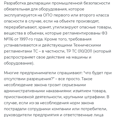
Разработка декларации промышленной безопасности
электромагнитной
обязательная для оборудования, которое
совместимости (ТР ТС 020)
эксплуатируется на ОПО первого или второго класса
опасности в случае, если на объекте производят,
Сертификация детских товаров
перерабатывают, хранят, утилизируют опасные товары,
(ТР ТС 007)
вещества в объемах, которые регламентированы ФЗ
№116 от 1997-го года. Кроме того, требования
устанавливаются и действующими Техническими
Сертификация товаров легкой
регламентами ТС – в частности, ТР ТС 010/2011 (который
промышленности (ТР ТС 017)
распространяет свое действие на машины и
оборудование).
Сертификация промышленного
Многие предприниматели спрашивают: “что будет при
оборудования (ТР ТС 010)
отсутствии разрешения?” – все просто. Такое
несоблюдение закона грозит серьезными
Сертификация средств
административными наказаниями: изъятием товара,
индивидуальной защиты (ТР ТС
приостановкой деятельности, крупными штрафами. В
случае, если из-за несоблюдения норм закона
019)
пострадали сотрудники компании или потребители,
руководители предприятия и ответственные лица