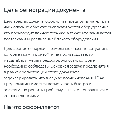
Цель регистрации документа
Декларация ТР ТС
Сертификация спортивных
товаров
Декларацию должны оформлять предприниматели, на
чьих опасных объектах эксплуатируется оборудование,
Декларирование косметики (ТР
кто производит данную технику, а также кто занимается
ТС 009)
Сертификация электротехники
поставками и реализацией такого оборудования.
Декларация содержит возможные опасные ситуации,
Декларирование оборудования
Сертификация ресурсов
которые могут произойти на производстве, их
по схеме 5Д (ТР ТС 010)
масштабы, и меры предосторожности, которые
Остальное
необходимо соблюдать. Основная задача предприятия
Декларирование пищевой
в рамках регистрации этого документа –
продукции (ТР ТС 021)
задекларировать, что в случае возникновения ЧС на
БАДы
предприятии имеется возможность быстро и
эффективно решить проблему, а также – справиться с
Декларирование алкогольной
ее последствиями.
продукции (ТР ЕАЭС 047)
На что оформляется
Декларирование