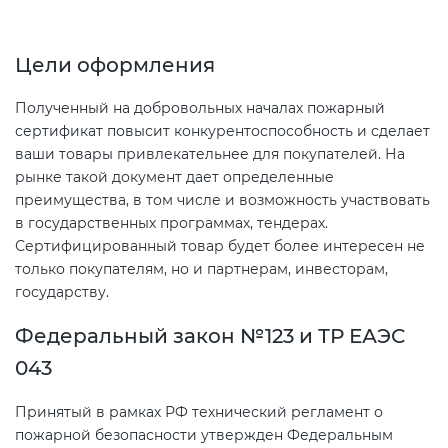
электромагнитной
совместимости (ТР ТС 020)
Цели оформления
Сертификация детских товаров
Полученный на добровольных началах пожарный
(ТР ТС 007)
сертификат повысит конкурентоспособность и сделает
ваши товары привлекательнее для покупателей. На
рынке такой документ дает определенные
Сертификация товаров легкой
преимущества, в том числе и возможность участвовать
промышленности (ТР ТС 017)
в государственных программах, тендерах.
Сертифицированный товар будет более интересен не
Сертификация промышленного
только покупателям, но и партнерам, инвесторам,
оборудования (ТР ТС 010)
государству.
Федеральный закон №123 и ТР ЕАЭС
Сертификация средств
043
индивидуальной защиты (ТР ТС
019)
Принятый в рамках РФ технический регламент о
пожарной безопасности утвержден Федеральным