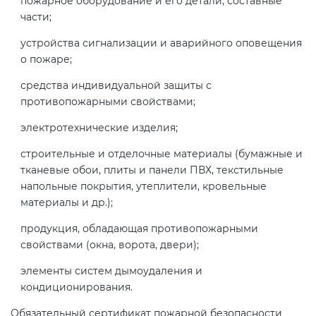
пожарное оборудование и его детали, составные
электромагнитной
части;
совместимости (ТР ТС 020)
устройства сигнализации и аварийного оповещения
о пожаре;
Сертификация детских товаров
средства индивидуальной защиты с
(ТР ТС 007)
противопожарными свойствами;
электротехнические изделия;
Сертификация товаров легкой
промышленности (ТР ТС 017)
строительные и отделочные материалы (бумажные и
тканевые обои, плиты и панели ПВХ, текстильные
напольные покрытия, утеплители, кровельные
Сертификация промышленного
материалы и др.);
оборудования (ТР ТС 010)
продукция, обладающая противопожарными
Сертификация средств
свойствами (окна, ворота, двери);
индивидуальной защиты (ТР ТС
элементы систем дымоудаления и
019)
кондиционирования.
Обязательный сертификат пожарной безопасности