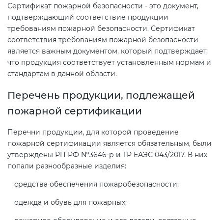
Сертификат пожарной безопасности - это документ,
подтверждающий соответствие продукции
Декларация ТР ТС
Сертификация спортивных
требованиям пожарной безопасности. Сертификат
соответствия требованиям пожарной безопасности
товаров
является важным документом, который подтверждает,
Декларирование косметики (ТР
что продукция соответствует установленным нормам и
ТС 009)
Сертификация электротехники
стандартам в данной области.
Перечень продукции, подлежащей
Декларирование оборудования
Сертификация ресурсов
по схеме 5Д (ТР ТС 010)
пожарной сертификации
Остальное
Перечни продукции, для которой проведение
Декларирование пищевой
пожарной сертификации является обязательным, были
продукции (ТР ТС 021)
БАДы
утверждены РП РФ №3646-р и ТР ЕАЭС 043/2017. В них
попали разнообразные изделия:
Декларирование алкогольной
средства обеспечения пожаробезопасности;
продукции (ТР ЕАЭС 047)
одежда и обувь для пожарных;
Декларирование