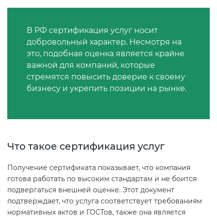
2008
Сертификат ГОСТ Р ИСО/МЭК
Регистрация товарного знака
О безопасности дорог (ТР ТС
20000-1-2021
(торговой марки) в Роспатенте
В РФ сертификация услуг носит
014/2011)
Сертификат ГОСТ Р ИСО 20121-
добровольный характер. Несмотря на
2014
Сертификат ГОСТ Р ИСО 26000-
Регистрация товарного знака
это, подобная оценка является крайне
О безопасности оборудования
2012
(торговой марки) в Роспатенте
важной для компаний, которые
для работы во взрывоопасных
Сертификат ГОСТ Р 56404-2021
стремятся повысить доверие к своему
средах (ТР ТС 012/2011)
бизнесу и укрепить позиции на рынке.
Сертификат ГОСТ Р ИСО/МЭК
Регистрация товарного знака
27001-2021
(торговой марки) в Роспатенте
Сертификат ГОСТ Р 55267-2012
ТР ТС 011/2011 «Безопасность
лифтов»
Сертификат на ИСМ
Заключение ФСТЭК
Декларация ГОСТ Р
Что такое сертификация услуг
О требованиях к средствам
Декларация связи Минцифры
Добровольная сертификация
обеспечения пожарной
Получение сертификата показывает, что компания
продукции ГОСТ Р
безопасности и пожаротушения
готова работать по высоким стандартам и не боится
подвергаться внешней оценке. Этот документ
Добровольный сертификат на
подтверждает, что услуга соответствует требованиям
Декларация соответствия ТР ТС
услуги
нормативных актов и ГОСТов, также она является
004/2011