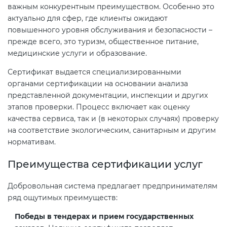
важным конкурентным преимуществом. Особенно это
актуально для сфер, где клиенты ожидают
Декларация ТР ТС
повышенного уровня обслуживания и безопасности –
прежде всего, это туризм, общественное питание,
медицинские услуги и образование.
Декларирование косметики (ТР
ТС 009)
Сертификат выдается специализированными
органами сертификации на основании анализа
представленной документации, инспекции и других
Декларирование оборудования
этапов проверки. Процесс включает как оценку
по схеме 5Д (ТР ТС 010)
качества сервиса, так и (в некоторых случаях) проверку
на соответствие экологическим, санитарным и другим
Декларирование пищевой
нормативам.
продукции (ТР ТС 021)
Преимущества сертификации услуг
Декларирование алкогольной
Добровольная система предлагает предпринимателям
продукции (ТР ЕАЭС 047)
ряд ощутимых преимуществ:
Победы в тендерах и прием государственных
Декларирование