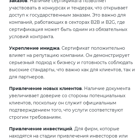
заказов
. Наличие сертификата позволяет
электромагнитной
участвовать в конкурсах и тендерах, что открывает
совместимости (ТР ТС 020)
доступ к государственным заказам. Это важно для
компаний, работающих в секторах B2B и B2G, где
сертификация может быть одним из обязательных
Сертификация детских товаров
условий контракта.
(ТР ТС 007)
Укрепление имиджа
. Сертификат положительно
влияет на репутацию компании. Он демонстрирует
Сертификация товаров легкой
серьезный подход к бизнесу и готовность соблюдать
промышленности (ТР ТС 017)
высокие стандарты, что важно как для клиентов, так и
для партнеров.
Сертификация промышленного
Привлечение новых клиентов
. Наличие документа
оборудования (ТР ТС 010)
увеличивает доверие со стороны потенциальных
клиентов, поскольку он служит официальным
Сертификация средств
подтверждением того, что услуги соответствуют
индивидуальной защиты (ТР ТС
строгим требованиям.
019)
Привлечение инвестиций
. Для фирм, которые
находятся на стадии привлечения инвесторов или