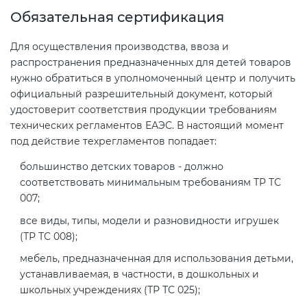
Обязательная сертификация
Декларация ТР ТС
Для осуществления производства, ввоза и
распространения предназначенных для детей товаров
Декларирование косметики (ТР
нужно обратиться в уполномоченный центр и получить
ТС 009)
официальный разрешительный документ, который
удостоверит соответствия продукции требованиям
технических регламентов ЕАЭС. В настоящий момент
Декларирование оборудования
под действие техрегламентов попадает:
по схеме 5Д (ТР ТС 010)
большинство детских товаров - должно
соответствовать минимальным требованиям ТР ТС
Декларирование пищевой
007;
продукции (ТР ТС 021)
все виды, типы, модели и разновидности игрушек
(ТР ТС 008);
Декларирование алкогольной
мебель, предназначенная для использования детьми,
продукции (ТР ЕАЭС 047)
устанавливаемая, в частности, в дошкольных и
школьных учреждениях (ТР ТС 025);
Декларирование