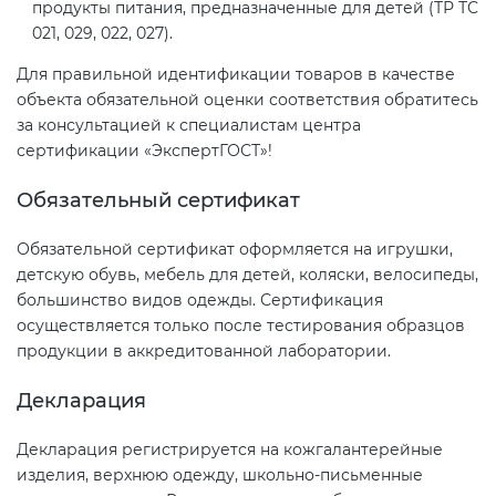
продукты питания, предназначенные для детей (ТР ТС
электромагнитной
021, 029, 022, 027).
совместимости (ТР ТС 020)
Для правильной идентификации товаров в качестве
объекта обязательной оценки соответствия обратитесь
Сертификация детских товаров
за консультацией к специалистам центра
(ТР ТС 007)
сертификации «ЭкспертГОСТ»!
Обязательный сертификат
Сертификация товаров легкой
промышленности (ТР ТС 017)
Обязательной сертификат оформляется на игрушки,
детскую обувь, мебель для детей, коляски, велосипеды,
Сертификация промышленного
большинство видов одежды. Сертификация
оборудования (ТР ТС 010)
осуществляется только после тестирования образцов
продукции в аккредитованной лаборатории.
Сертификация средств
Декларация
индивидуальной защиты (ТР ТС
019)
Декларация регистрируется на кожгалантерейные
изделия, верхнюю одежду, школьно-письменные