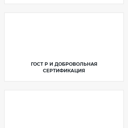
электромагнитной
совместимости (ТР ТС 020)
Сертификация детских товаров
(ТР ТС 007)
Сертификация товаров легкой
промышленности (ТР ТС 017)
ГОСТ Р И ДОБРОВОЛЬНАЯ
СЕРТИФИКАЦИЯ
Сертификация промышленного
оборудования (ТР ТС 010)
Сертификация средств
индивидуальной защиты (ТР ТС
019)