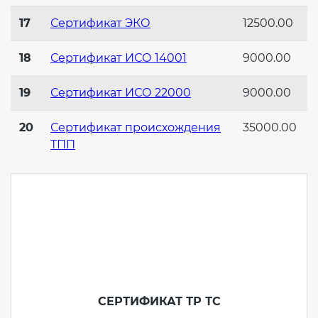
17
Сертификат ЭКО
12500.00
Декларация ТР ТС
Сертификация спортивных
товаров
18
Сертификат ИСО 14001
9000.00
Декларирование косметики (ТР
19
Сертификат ИСО 22000
9000.00
ТС 009)
Сертификация электротехники
20
Сертификат происхождения
35000.00
Декларирование оборудования
Сертификация ресурсов
ТПП
по схеме 5Д (ТР ТС 010)
Остальное
Декларирование пищевой
продукции (ТР ТС 021)
БАДы
Декларирование алкогольной
продукции (ТР ЕАЭС 047)
СЕРТИФИКАТ ТР ТС
Декларирование