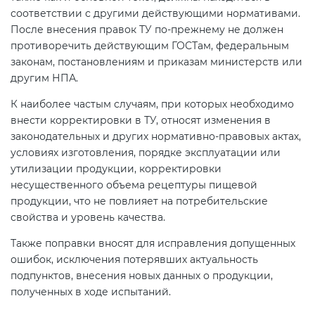
электромагнитной
соответствии с другими действующими нормативами.
совместимости (ТР ТС 020)
После внесения правок ТУ по-прежнему не должен
противоречить действующим ГОСТам, федеральным
законам, постановлениям и приказам министерств или
Сертификация детских товаров
другим НПА.
(ТР ТС 007)
К наиболее частым случаям, при которых необходимо
внести корректировки в ТУ, относят изменения в
Сертификация товаров легкой
законодательных и других нормативно-правовых актах,
промышленности (ТР ТС 017)
условиях изготовления, порядке эксплуатации или
утилизации продукции, корректировки
несущественного объема рецептуры пищевой
Сертификация промышленного
продукции, что не повлияет на потребительские
оборудования (ТР ТС 010)
свойства и уровень качества.
Также поправки вносят для исправления допущенных
Сертификация средств
ошибок, исключения потерявших актуальность
индивидуальной защиты (ТР ТС
подпунктов, внесения новых данных о продукции,
019)
полученных в ходе испытаний.