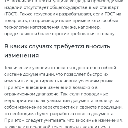
ТУ возникает в тех ситуациях, когда для производимых
изделий отсутствует общегосударственный стандарт
(ГОСТ). Также техусловия разрабатывают, если ГОСТ на
Декларация ТР ТС
Сертификация спортивных
товар есть, но производителем применяются особые
товаров
технологии изготовления или же, например,
Декларирование косметики (ТР
предъявляются более строгие требования к товару.
ТС 009)
Сертификация электротехники
В каких случаях требуется вносить
изменения
Декларирование оборудования
Сертификация ресурсов
по схеме 5Д (ТР ТС 010)
Технические условия относятся к достаточно гибкой
Остальное
системе документации, что позволяет быстро их
Декларирование пищевой
изменить и адаптировать к новым условиям рынка.
продукции (ТР ТС 021)
При этом внесение изменений возможно в
БАДы
ограниченном диапазоне. Так, если проводимые
мероприятия по актуализации документа повлекут за
Декларирование алкогольной
собой изменение характеристик и свойств продукции,
продукции (ТР ЕАЭС 047)
то необходима будет разработка нового документа.
При этом следует учитывать, что вносимые изменения,
Декларирование
также как и основной текст, должны находиться в