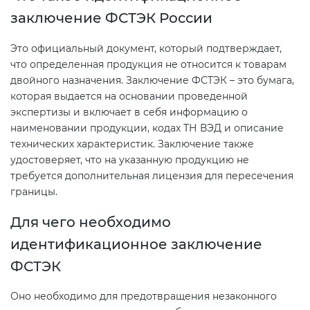
2008
заключение ФСТЭК России
Сертификация бытовой техники
Сертификат ГОСТ Р ИСО/МЭК
О безопасности дорог (ТР ТС
20000-1-2021
014/2011)
Это официальный документ, который подтверждает,
Сертификат ГОСТ Р ИСО 20121-
Сертификация легкой
что определенная продукция не относится к товарам
2014
промышленности
Сертификат ГОСТ Р ИСО 26000-
двойного назначения. Заключение ФСТЭК – это бумага,
О безопасности оборудования
2012
которая выдается на основании проведенной
для работы во взрывоопасных
Сертификат ГОСТ Р 56404-2021
экспертизы и включает в себя информацию о
Сертификация мебели
средах (ТР ТС 012/2011)
наименовании продукции, кодах ТН ВЭД и описание
Сертификат ГОСТ Р ИСО/МЭК
технических характеристик. Заключение также
27001-2021
Сертификат ГОСТ Р 55267-2012
Сертификация упаковки
ТР ТС 011/2011 «Безопасность
удостоверяет, что на указанную продукцию не
требуется дополнительная лицензия для пересечения
лифтов»
Сертификат на ИСМ
Декларация ГОСТ Р
границы.
Сертификация импортной
продукции
О требованиях к средствам
Для чего необходимо
Добровольная сертификация
обеспечения пожарной
идентификационное заключение
продукции ГОСТ Р
безопасности и пожаротушения
Сертификация для
ФСТЭК
маркетплейсов
Добровольный сертификат на
Декларация соответствия ТР ТС
Оно необходимо для предотвращения незаконного
услуги
004/2011
Сертификация детских товаров