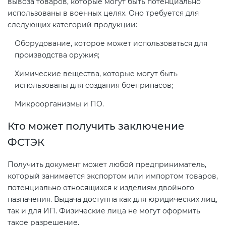
вывоза товаров, которые могут быть потенциально
использованы в военных целях. Оно требуется для
следующих категорий продукции:
Декларация ТР ТС
Сертификация спортивных
товаров
Оборудование, которое может использоваться для
производства оружия;
Декларирование косметики (ТР
ТС 009)
Сертификация электротехники
Химические вещества, которые могут быть
использованы для создания боеприпасов;
Декларирование оборудования
Сертификация ресурсов
Микроорганизмы и ПО.
по схеме 5Д (ТР ТС 010)
Кто может получить заключение
Остальное
Декларирование пищевой
ФСТЭК
продукции (ТР ТС 021)
БАДы
Получить документ может любой предприниматель,
который занимается экспортом или импортом товаров,
Декларирование алкогольной
потенциально относящихся к изделиям двойного
продукции (ТР ЕАЭС 047)
назначения. Выдача доступна как для юридических лиц,
так и для ИП. Физические лица не могут оформить
такое разрешение.
Декларирование