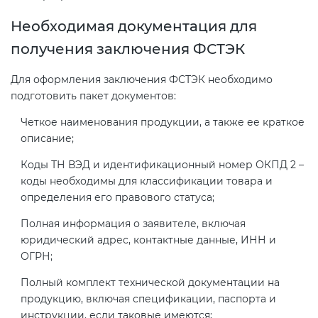
электромагнитной
Необходимая документация для
совместимости (ТР ТС 020)
получения заключения ФСТЭК
Сертификация детских товаров
Для оформления заключения ФСТЭК необходимо
(ТР ТС 007)
подготовить пакет документов:
Четкое наименования продукции, а также ее краткое
Сертификация товаров легкой
описание;
промышленности (ТР ТС 017)
Коды ТН ВЭД и идентификационный номер ОКПД 2 –
коды необходимы для классификации товара и
Сертификация промышленного
определения его правового статуса;
оборудования (ТР ТС 010)
Полная информация о заявителе, включая
юридический адрес, контактные данные, ИНН и
Сертификация средств
ОГРН;
индивидуальной защиты (ТР ТС
019)
Полный комплект технической документации на
продукцию, включая спецификации, паспорта и
инструкции, если таковые имеются;