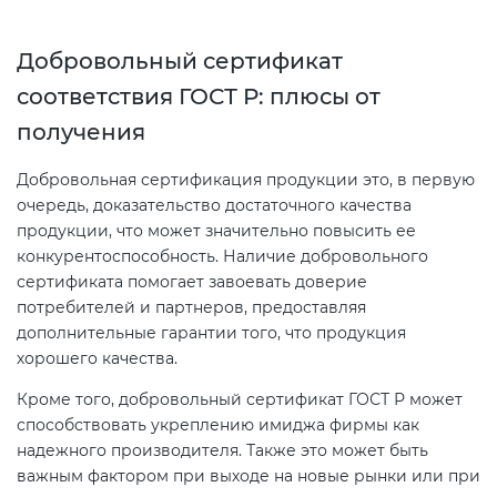
электромагнитной
совместимости (ТР ТС 020)
Добровольный сертификат
соответствия ГОСТ Р: плюсы от
Сертификация детских товаров
получения
(ТР ТС 007)
Добровольная сертификация продукции это, в первую
Сертификация товаров легкой
очередь, доказательство достаточного качества
промышленности (ТР ТС 017)
продукции, что может значительно повысить ее
конкурентоспособность. Наличие добровольного
сертификата помогает завоевать доверие
Сертификация промышленного
потребителей и партнеров, предоставляя
оборудования (ТР ТС 010)
дополнительные гарантии того, что продукция
хорошего качества.
Сертификация средств
Кроме того, добровольный сертификат ГОСТ Р может
индивидуальной защиты (ТР ТС
способствовать укреплению имиджа фирмы как
019)
надежного производителя. Также это может быть
важным фактором при выходе на новые рынки или при