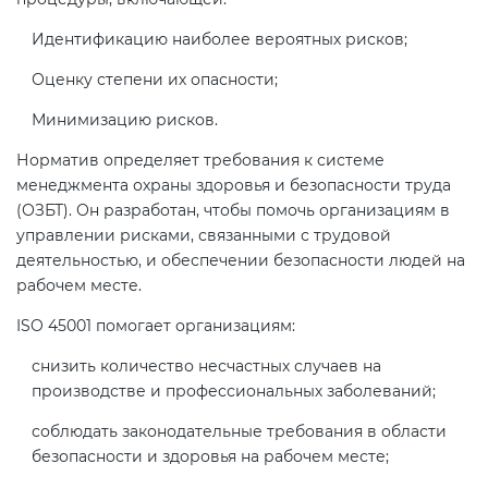
электромагнитной
Идентификацию наиболее вероятных рисков;
совместимости (ТР ТС 020)
Оценку степени их опасности;
Сертификация детских товаров
Минимизацию рисков.
(ТР ТС 007)
Норматив определяет требования к системе
менеджмента охраны здоровья и безопасности труда
Сертификация товаров легкой
(ОЗБТ). Он разработан, чтобы помочь организациям в
промышленности (ТР ТС 017)
управлении рисками, связанными с трудовой
деятельностью, и обеспечении безопасности людей на
рабочем месте.
Сертификация промышленного
оборудования (ТР ТС 010)
ISO 45001 помогает организациям:
снизить количество несчастных случаев на
Сертификация средств
производстве и профессиональных заболеваний;
индивидуальной защиты (ТР ТС
019)
соблюдать законодательные требования в области
безопасности и здоровья на рабочем месте;