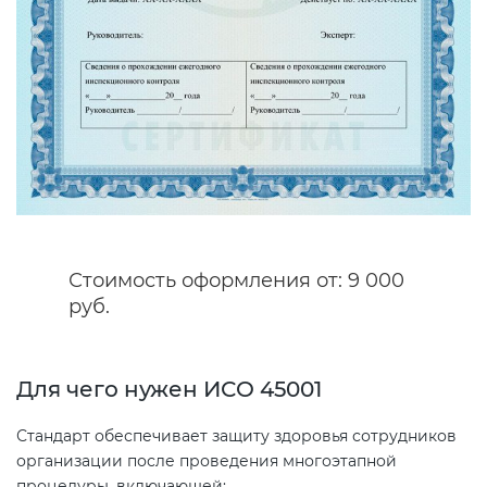
Декларация ТР ТС
Сертификация спортивных
товаров
Декларирование косметики (ТР
ТС 009)
Сертификация электротехники
Декларирование оборудования
Сертификация ресурсов
по схеме 5Д (ТР ТС 010)
Стоимость оформления от: 9 000
Остальное
Декларирование пищевой
руб.
продукции (ТР ТС 021)
БАДы
Для чего нужен ИСО 45001
Декларирование алкогольной
продукции (ТР ЕАЭС 047)
Стандарт обеспечивает защиту здоровья сотрудников
организации после проведения многоэтапной
Декларирование
процедуры, включающей: