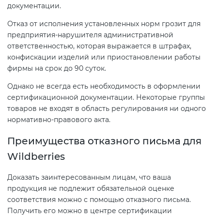
документации.
электромагнитной
совместимости (ТР ТС 020)
Отказ от исполнения установленных норм грозит для
предприятия-нарушителя административной
ответственностью, которая выражается в штрафах,
Сертификация детских товаров
конфискации изделий или приостановлении работы
(ТР ТС 007)
фирмы на срок до 90 суток.
Однако не всегда есть необходимость в оформлении
Сертификация товаров легкой
сертификационной документации. Некоторые группы
промышленности (ТР ТС 017)
товаров не входят в область регулирования ни одного
нормативно-правового акта.
Сертификация промышленного
Преимущества отказного письма для
оборудования (ТР ТС 010)
Wildberries
Сертификация средств
Доказать заинтересованным лицам, что ваша
индивидуальной защиты (ТР ТС
продукция не подлежит обязательной оценке
019)
соответствия можно с помощью отказного письма.
Получить его можно в центре сертификации