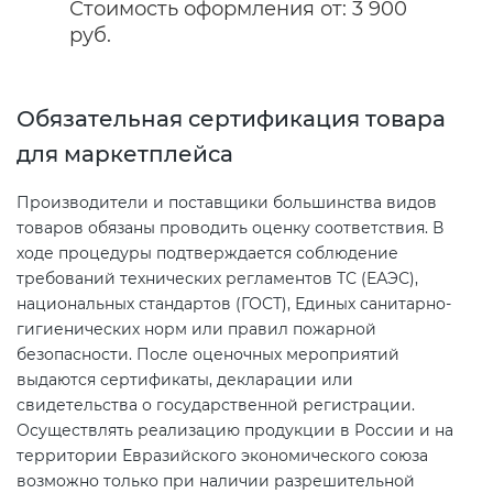
Стоимость оформления от: 3 900
руб.
Декларация ТР ТС
Сертификация спортивных
товаров
Обязательная сертификация товара
Декларирование косметики (ТР
ТС 009)
для маркетплейса
Сертификация электротехники
Производители и поставщики большинства видов
Декларирование оборудования
Сертификация ресурсов
товаров обязаны проводить оценку соответствия. В
по схеме 5Д (ТР ТС 010)
ходе процедуры подтверждается соблюдение
требований технических регламентов ТС (ЕАЭС),
Остальное
национальных стандартов (ГОСТ), Единых санитарно-
Декларирование пищевой
гигиенических норм или правил пожарной
продукции (ТР ТС 021)
БАДы
безопасности. После оценочных мероприятий
выдаются сертификаты, декларации или
Декларирование алкогольной
свидетельства о государственной регистрации.
продукции (ТР ЕАЭС 047)
Осуществлять реализацию продукции в России и на
территории Евразийского экономического союза
возможно только при наличии разрешительной
Декларирование