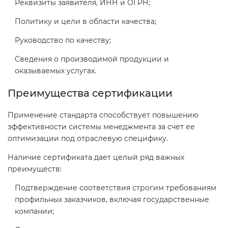
Реквизиты заявителя, ИНН и ОГРН;
электромагнитной
совместимости (ТР ТС 020)
Политику и цели в области качества;
Руководство по качеству;
Сертификация детских товаров
Сведения о производимой продукции и
(ТР ТС 007)
оказываемых услугах.
Преимущества сертификации
Сертификация товаров легкой
промышленности (ТР ТС 017)
Применение стандарта способствует повышению
эффективности системы менеджмента за счет ее
Сертификация промышленного
оптимизации под отраслевую специфику.
оборудования (ТР ТС 010)
Наличие сертификата дает целый ряд важных
преимуществ:
Сертификация средств
Подтверждение соответствия строгим требованиям
индивидуальной защиты (ТР ТС
профильных заказчиков, включая государственные
019)
компании;