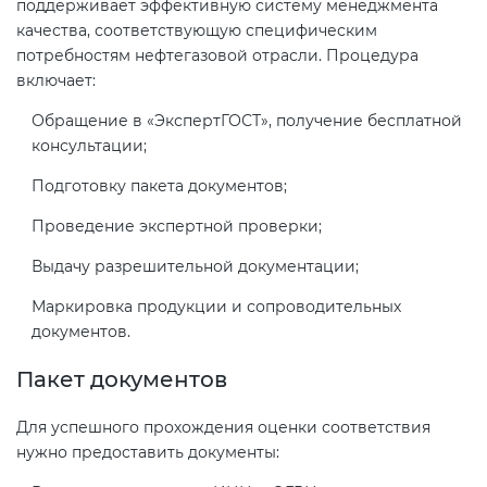
поддерживает эффективную систему менеджмента
качества, соответствующую специфическим
потребностям нефтегазовой отрасли. Процедура
Декларация ТР ТС
Сертификация спортивных
включает:
товаров
Обращение в «ЭкспертГОСТ», получение бесплатной
Декларирование косметики (ТР
консультации;
ТС 009)
Сертификация электротехники
Подготовку пакета документов;
Декларирование оборудования
Сертификация ресурсов
Проведение экспертной проверки;
по схеме 5Д (ТР ТС 010)
Выдачу разрешительной документации;
Остальное
Декларирование пищевой
Маркировка продукции и сопроводительных
продукции (ТР ТС 021)
документов.
БАДы
Пакет документов
Декларирование алкогольной
продукции (ТР ЕАЭС 047)
Для успешного прохождения оценки соответствия
нужно предоставить документы:
Декларирование