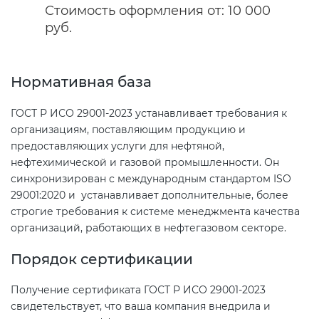
Стоимость оформления от: 10 000
Сертификация бытовой техники
Сертификат ГОСТ Р ИСО/МЭК
Регистрация товарного знака
руб.
О безопасности дорог (ТР ТС
20000-1-2021
(торговой марки) в Роспатенте
014/2011)
Сертификация легкой
промышленности
Сертификат ГОСТ Р ИСО 26000-
Регистрация товарного знака
Нормативная база
О безопасности оборудования
2012
(торговой марки) в Роспатенте
для работы во взрывоопасных
ГОСТ Р ИСО 29001-2023 устанавливает требования к
Сертификация мебели
средах (ТР ТС 012/2011)
организациям, поставляющим продукцию и
Сертификат ГОСТ Р ИСО/МЭК
Регистрация товарного знака
предоставляющих услуги для нефтяной,
27001-2021
(торговой марки) в Роспатенте
Сертификация упаковки
нефтехимической и газовой промышленности. Он
ТР ТС 011/2011 «Безопасность
синхронизирован с международным стандартом ISO
лифтов»
Сертификат на ИСМ
Заключение ФСТЭК
29001:2020 и устанавливает дополнительные, более
Сертификация импортной
строгие требования к системе менеджмента качества
продукции
О требованиях к средствам
организаций, работающих в нефтегазовом секторе.
Декларация связи Минцифры
обеспечения пожарной
безопасности и пожаротушения
Порядок сертификации
Сертификация для
маркетплейсов
Получение сертификата ГОСТ Р ИСО 29001-2023
Декларация соответствия ТР ТС
свидетельствует, что ваша компания внедрила и
004/2011
Сертификация детских товаров