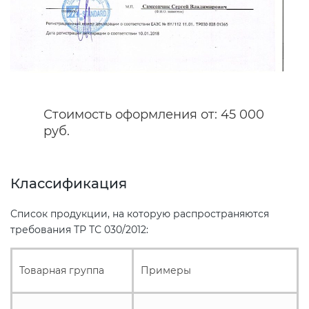
Сертификация спортивных
товаров
Сертификация электротехники
Стоимость оформления от: 45 000
руб.
Сертификация ресурсов
Остальное
Классификация
Список продукции, на которую распространяются
БАДы
требования ТР ТС 030/2012:
Товарная группа
Примеры