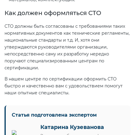
электромагнитной
Как должен оформляться СТО
совместимости (ТР ТС 020)
СТО должны быть согласованы с требованиями таких
Сертификация детских товаров
нормативных документов как технические регламенты,
(ТР ТС 007)
национальные стандарты и т.д. И, хотя они
утверждаются руководителями организации,
непосредственно саму их разработку нередко
Сертификация товаров легкой
поручают специализированным центрам по
промышленности (ТР ТС 017)
сертификации.
В нашем центре по сертификации оформить СТО
Сертификация промышленного
быстро и качественно вам с удовольствием помогут
оборудования (ТР ТС 010)
наши опытные специалисты.
Сертификация средств
индивидуальной защиты (ТР ТС
Статья подготовлена экспертом
019)
Катарина Кузеванова