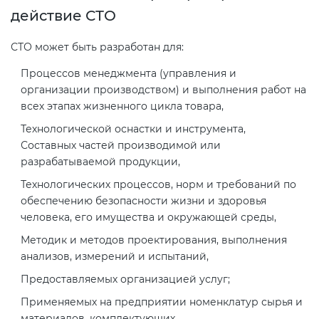
действие СТО
Декларация ТР ТС
Сертификация спортивных
СТО может быть разработан для:
товаров
Процессов менеджмента (управления и
Декларирование косметики (ТР
организации производством) и выполнения работ на
ТС 009)
Сертификация электротехники
всех этапах жизненного цикла товара,
Технологической оснастки и инструмента,
Декларирование оборудования
Сертификация ресурсов
Составных частей производимой или
по схеме 5Д (ТР ТС 010)
разрабатываемой продукции,
Остальное
Технологических процессов, норм и требований по
Декларирование пищевой
обеспечению безопасности жизни и здоровья
продукции (ТР ТС 021)
человека, его имущества и окружающей среды,
БАДы
Методик и методов проектирования, выполнения
Декларирование алкогольной
анализов, измерений и испытаний,
продукции (ТР ЕАЭС 047)
Предоставляемых организацией услуг;
Применяемых на предприятии номенклатур сырья и
Декларирование
материалов, комплектующих.