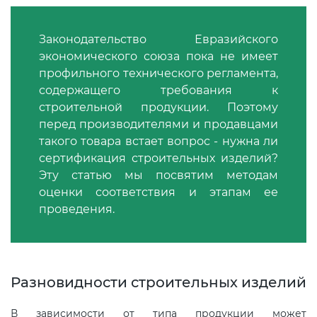
Декларация ТР ТС
Законодательство Евразийского
экономического союза пока не имеет
профильного технического регламента,
Декларирование косметики (ТР
содержащего требования к
ТС 009)
строительной продукции. Поэтому
перед производителями и продавцами
Декларирование оборудования
такого товара встает вопрос - нужна ли
по схеме 5Д (ТР ТС 010)
сертификация строительных изделий?
Эту статью мы посвятим методам
оценки соответствия и этапам ее
Декларирование пищевой
проведения.
продукции (ТР ТС 021)
Декларирование алкогольной
продукции (ТР ЕАЭС 047)
Разновидности строительных изделий
Декларирование
В зависимости от типа продукции может