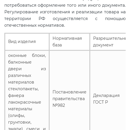
электромагнитной
потребоваться оформление того или иного документа.
Регулирование изготовления и реализации товара на
совместимости (ТР ТС 020)
территории РФ осуществляется с помощью
отечественных нормативов.
Сертификация детских товаров
(ТР ТС 007)
Нормативная
Разрешительны
Вид изделия
база
документ
Сертификация товаров легкой
оконные блоки,
промышленности (ТР ТС 017)
балконные
двери из
различных
Сертификация промышленного
материалов
оборудования (ТР ТС 010)
стеклопакеты,
Постановление
фанера
Декларация
правительства
Сертификация средств
лакокрасочные
ГОСТ Р
№982
индивидуальной защиты (ТР ТС
материалы
019)
(олифы,
грунтовки,
эмали) смеси и