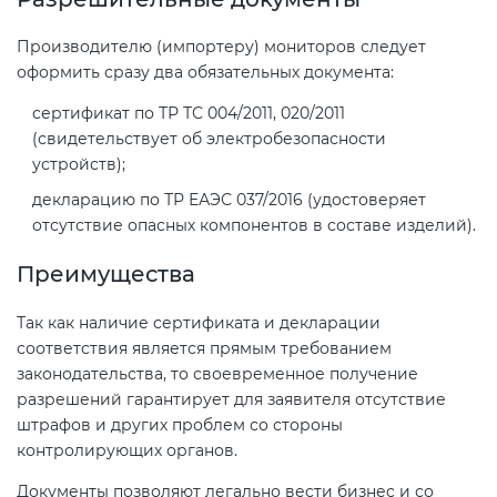
Производителю (импортеру) мониторов следует
Декларация ТР ТС
Сертификация спортивных
оформить сразу два обязательных документа:
товаров
сертификат по ТР ТС 004/2011, 020/2011
Декларирование косметики (ТР
(свидетельствует об электробезопасности
ТС 009)
Сертификация электротехники
устройств);
декларацию по ТР ЕАЭС 037/2016 (удостоверяет
Декларирование оборудования
Сертификация ресурсов
отсутствие опасных компонентов в составе изделий).
по схеме 5Д (ТР ТС 010)
Преимущества
Остальное
Декларирование пищевой
Так как наличие сертификата и декларации
продукции (ТР ТС 021)
соответствия является прямым требованием
БАДы
законодательства, то своевременное получение
Декларирование алкогольной
разрешений гарантирует для заявителя отсутствие
продукции (ТР ЕАЭС 047)
штрафов и других проблем со стороны
контролирующих органов.
Декларирование
Документы позволяют легально вести бизнес и со