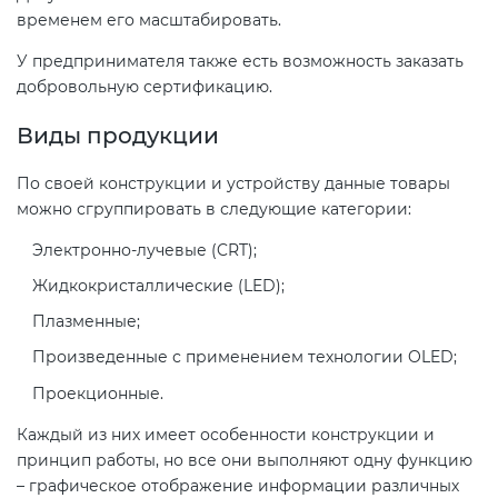
электромагнитной
временем его масштабировать.
совместимости (ТР ТС 020)
У предпринимателя также есть возможность заказать
добровольную сертификацию.
Сертификация детских товаров
Виды продукции
(ТР ТС 007)
По своей конструкции и устройству данные товары
Сертификация товаров легкой
можно сгруппировать в следующие категории:
промышленности (ТР ТС 017)
Электронно-лучевые (CRT);
Жидкокристаллические (LED);
Сертификация промышленного
оборудования (ТР ТС 010)
Плазменные;
Произведенные с применением технологии OLED;
Сертификация средств
Проекционные.
индивидуальной защиты (ТР ТС
Каждый из них имеет особенности конструкции и
019)
принцип работы, но все они выполняют одну функцию
– графическое отображение информации различных