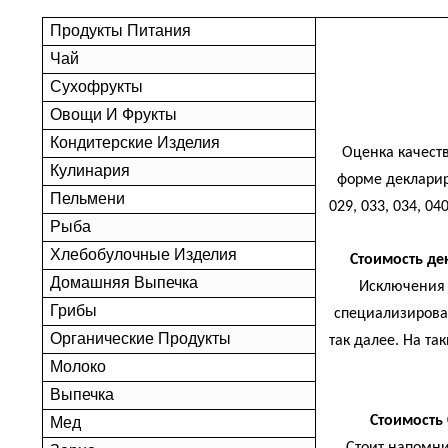
Продукты Питания
Чай
Сухофрукты
Овощи И Фрукты
Кондитерские Изделия
Оценка качеств
Кулинария
форме деклариро
Пельмени
029, 033, 034, 0
Рыба
Хлебобулочные Изделия
Стоимость дек
Домашняя Выпечка
Исключения 
Грибы
специализирова
Органические Продукты
так далее. На та
Молоко
Выпечка
Стоимость 
Мед