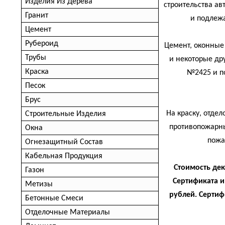
Изделия Из Дерева
строительства ав
Гранит
и подлежа
Цемент
Рубероид
Цемент, оконные 
Трубы
и некоторые др
Краска
№2425 и п
Песок
Брус
На краску, отде
Строительные Изделия
противопожарн
Окна
пожа
Огнезащитный Состав
Кабельная Продукция
Стоимость дек
Газон
Сертификата и
Метизы
рублей. Сертиф
Бетонные Смеси
Отделочные Материалы