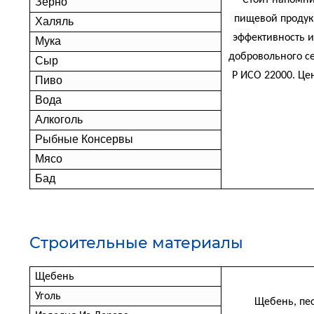
Стоит напомни
Зерно
пищевой продук
Халяль
эффективность 
Мука
добровольного се
Сыр
Р ИСО 22000. Це
Пиво
Вода
Алкоголь
Рыбные Консервы
Мясо
Бад
Cтроительные материалы
Щебень
Уголь
Щебень, пес