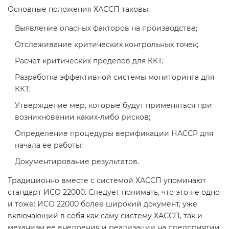
электромагнитной
Основные положения ХАССП таковы:
совместимости (ТР ТС 020)
Выявление опасных факторов на производстве;
Отслеживание критических контрольных точек;
Сертификация детских товаров
Расчет критических пределов для ККТ;
(ТР ТС 007)
Разработка эффективной системы мониторинга для
ККТ;
Сертификация товаров легкой
промышленности (ТР ТС 017)
Утверждение мер, которые будут применяться при
возникновении каких-либо рисков;
Определение процедуры верификации НАССР для
Сертификация промышленного
начала ее работы;
оборудования (ТР ТС 010)
Документирование результатов.
Сертификация средств
Традиционно вместе с системой ХАССП упоминают
индивидуальной защиты (ТР ТС
стандарт ИСО 22000. Следует понимать, что это не одно
019)
и тоже: ИСО 22000 более широкий документ, уже
включающий в себя как саму систему ХАССП, так и
механизм ее внедрения и реализации на предприятии.