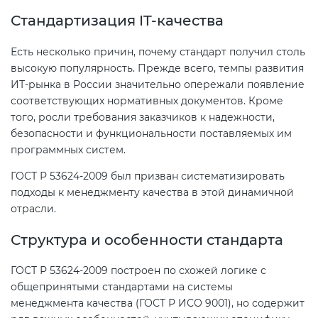
Сертификация бытовой техники
Сертификат ГОСТ Р ИСО/МЭК
Регистрация товарного знака
Стандартизация IT-качества
О безопасности дорог (ТР ТС
20000-1-2021
(торговой марки) в Роспатенте
014/2011)
Есть несколько причин, почему стандарт получил столь
Сертификация легкой
высокую популярность. Прежде всего, темпы развития
промышленности
Сертификат ГОСТ Р ИСО 26000-
Регистрация товарного знака
ИТ-рынка в России значительно опережали появление
О безопасности оборудования
2012
(торговой марки) в Роспатенте
соответствующих нормативных документов. Кроме
для работы во взрывоопасных
того, росли требования заказчиков к надежности,
Сертификация мебели
средах (ТР ТС 012/2011)
безопасности и функциональности поставляемых им
Сертификат ГОСТ Р ИСО/МЭК
Регистрация товарного знака
программных систем.
27001-2021
(торговой марки) в Роспатенте
Сертификация упаковки
ТР ТС 011/2011 «Безопасность
ГОСТ Р 53624-2009 был призван систематизировать
лифтов»
подходы к менеджменту качества в этой динамичной
Сертификат на ИСМ
Заключение ФСТЭК
Сертификация импортной
отрасли.
продукции
О требованиях к средствам
Декларация связи Минцифры
Структура и особенности стандарта
обеспечения пожарной
безопасности и пожаротушения
Сертификация для
ГОСТ Р 53624-2009 построен по схожей логике с
маркетплейсов
общепринятыми стандартами на системы
Декларация соответствия ТР ТС
менеджмента качества (ГОСТ Р ИСО 9001), но содержит
004/2011
Сертификация детских товаров