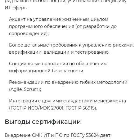
ряд важных особенностей, учитывающих специфику
ИТ-сферы:
Декларация ТР ТС
Сертификация спортивных
Акцент на управление жизненным циклом
товаров
программного обеспечения (от разработки до
сопровождения);
Декларирование косметики (ТР
ТС 009)
Сертификация электротехники
Более детальные требования к управлению рисками,
верификации, валидации и тестированию;
Декларирование оборудования
Сертификация ресурсов
Специальные положения по обеспечению
по схеме 5Д (ТР ТС 010)
информационной безопасности;
Остальное
Рекомендации по внедрению гибких методологий
Декларирование пищевой
(Agile, Scrum);
продукции (ТР ТС 021)
БАДы
Интеграция с другими стандартами менеджмента
(ГОСТ Р ИСО/МЭК 27001, ГОСТ Р 56915).
Декларирование алкогольной
продукции (ТР ЕАЭС 047)
Выгоды сертификации
Внедрение СМК ИТ и ПО по ГОСТу 53624 дает
Декларирование