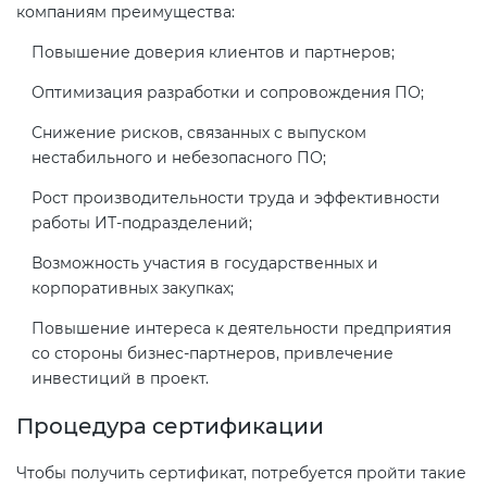
компаниям преимущества:
электромагнитной
совместимости (ТР ТС 020)
Повышение доверия клиентов и партнеров;
Оптимизация разработки и сопровождения ПО;
Сертификация детских товаров
Снижение рисков, связанных с выпуском
(ТР ТС 007)
нестабильного и небезопасного ПО;
Рост производительности труда и эффективности
Сертификация товаров легкой
работы ИТ-подразделений;
промышленности (ТР ТС 017)
Возможность участия в государственных и
Сертификация промышленного
корпоративных закупках;
оборудования (ТР ТС 010)
Повышение интереса к деятельности предприятия
со стороны бизнес-партнеров, привлечение
Сертификация средств
инвестиций в проект.
индивидуальной защиты (ТР ТС
Процедура сертификации
019)
Чтобы получить сертификат, потребуется пройти такие